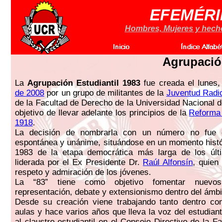
EFEMÉRI
Hombres, Mujeres y hechos
Agrupación
La
Agrupación Estudiantil 1983
fue creada el lunes
de 2008
por un grupo de militantes de la
Juventud Radi
de la Facultad de Derecho de la Universidad Nacional d
objetivo de llevar adelante los principios de la
Reforma 
1918
.
La decisión de nombrarla con un número no fue c
espontánea y unánime, situándose en un momento históri
1983 de la etapa democrática más larga de los últ
liderada por el Ex Presidente Dr.
Raúl Alfonsín
, quien
respeto y admiración de los jóvenes.
La “83” tiene como objetivo fomentar nuevo
representación, debate y extensionismo dentro del ámbit
Desde su creación viene trabajando tanto dentro co
aulas y hace varios años que lleva la voz del estudian
al claustro estudiantil en el Consejo Directivo de la 