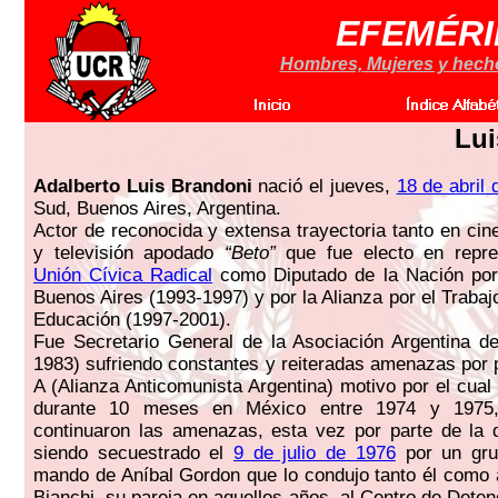
EFEMÉRI
Hombres, Mujeres y hechos
Lui
Adalberto Luis Brandoni
nació el jueves,
18 de abril
Sud, Buenos Aires, Argentina.
Actor de reconocida y extensa trayectoria tanto en cin
y televisión apodado
“Beto”
que fue electo en repre
Unión Cívica Radical
como Diputado de la Nación por 
Buenos Aires (1993-1997) y por la Alianza por el Trabajo,
Educación (1997-2001).
Fue Secretario General de la Asociación Argentina d
1983) sufriendo constantes y reiteradas amenazas por p
A (Alianza Anticomunista Argentina) motivo por el cual 
durante 10 meses en México entre 1974 y 1975
continuaron las amenazas, esta vez por parte de la di
siendo secuestrado el
9 de julio de 1976
por un gru
mando de Aníbal Gordon que lo condujo tanto él como a
Bianchi, su pareja en aquellos años, al Centro de Dete