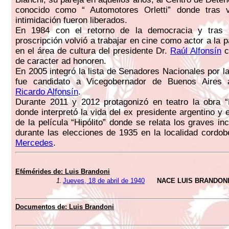
conocido como “ Automotores Orletti” donde tras 
intimidación fueron liberados.
En 1984 con el retorno de la democracia y tras 
proscripción volvió a trabajar en cine como actor a la 
en el área de cultura del presidente Dr.
Raúl Alfonsín
c
de caracter ad honoren.
En 2005 integró la lista de Senadores Nacionales por l
fue candidato a Vicegobernador de Buenos Aires
Ricardo Alfonsín
.
Durante 2011 y 2012 protagonizó en teatro la obra “D
donde interpretó la vida del ex presidente argentino y 
de la película “Hipólito” donde se relata los graves in
durante las elecciones de 1935 en la localidad cordo
Mercedes
.
Efémérides de:
Luis Brandoni
1.
Jueves, 18 de abril de 1940
NACE LUIS BRANDON
Documentos de:
Luis Brandoni