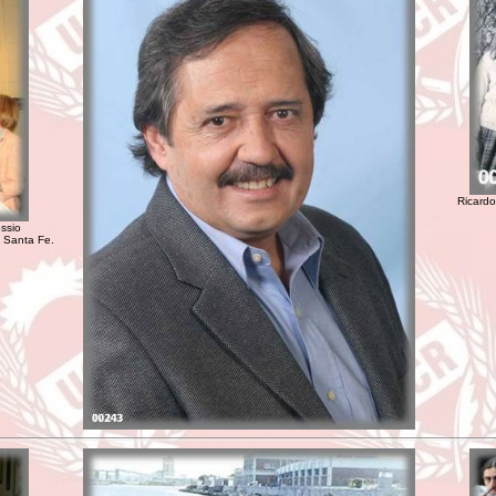
Ricardo
essio
e Santa Fe.