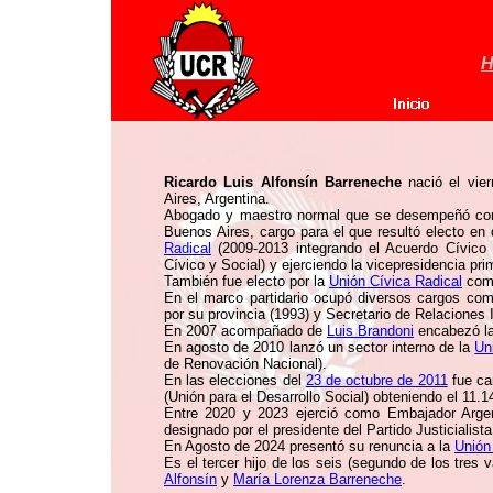
H
Ricardo Luis Alfonsín Barreneche
nació el vie
Aires, Argentina.
Abogado y maestro normal que se desempeñó como
Buenos Aires, cargo para el que resultó electo en
Radical
(2009-2013 integrando el Acuerdo Cívico 
Cívico y Social) y ejerciendo la vicepresidencia pr
También fue electo por la
Unión Cívica Radical
como
En el marco partidario ocupó diversos cargos co
por su provincia (1993) y Secretario de Relaciones 
En 2007 acompañado de
Luis Brandoni
encabezó la 
En agosto de 2010 lanzó un sector interno de la
Un
de Renovación Nacional).
En las elecciones del
23 de octubre de 2011
fue ca
(Unión para el Desarrollo Social) obteniendo el 11.
Entre 2020 y 2023 ejerció como Embajador Argen
designado por el presidente del Partido Justicialist
En Agosto de 2024 presentó su renuncia a la
Unión
Es el tercer hijo de los seis (segundo de los tres
Alfonsín
y
María Lorenza Barreneche
.