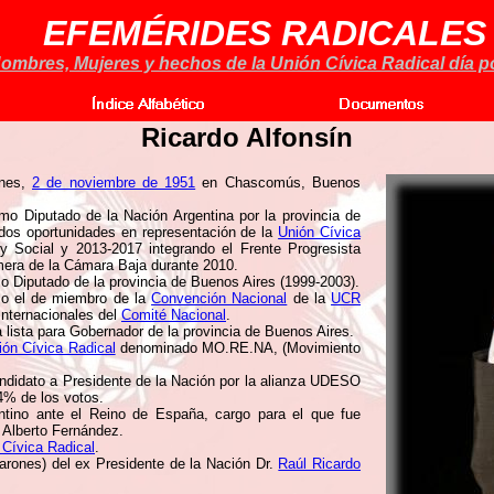
EFEMÉRIDES RADICALES
ombres, Mujeres y hechos de la Unión Cívica Radical día po
Ricardo Alfonsín
rnes,
2 de noviembre de 1951
en Chascomús, Buenos
 Diputado de la Nación Argentina por la provincia de
 dos oportunidades en representación de la
Unión Cívica
y Social y 2013-2017 integrando el Frente Progresista
imera de la Cámara Baja durante 2010.
 Diputado de la provincia de Buenos Aires (1999-2003).
mo el de miembro de la
Convención Nacional
de la
UCR
Internacionales del
Comité Nacional
.
lista para Gobernador de la provincia de Buenos Aires.
ión Cívica Radical
denominado MO.RE.NA, (Movimiento
ndidato a Presidente de la Nación por la alianza UDESO
14% de los votos.
tino ante el Reino de España, cargo para el que fue
a Alberto Fernández.
 Cívica Radical
.
 varones) del ex Presidente de la Nación Dr.
Raúl Ricardo