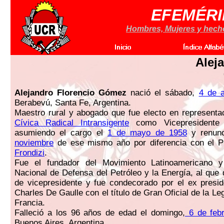
EFEMÉRI
Hombres, Mujeres y hechos
Alej
Alejandro Florencio Gómez
nació el sábado,
4 de a
Berabevú, Santa Fe, Argentina.
Maestro rural y abogado que fue electo en representa
Cívica Radical Intransigente
como Vicepresidente 
asumiendo el cargo el
1 de mayo de 1958
y renun
noviembre
de ese mismo año por diferencia con el P
Frondizi
.
Fue el fundador del Movimiento Latinoamericano y
Nacional de Defensa del Petróleo y la Energía, al que
de vicepresidente y fue condecorado por el ex presi
Charles De Gaulle con el título de Gran Oficial de la L
Francia.
Falleció a los 96 años de edad el domingo,
6 de febr
Buenos Aires, Argentina.