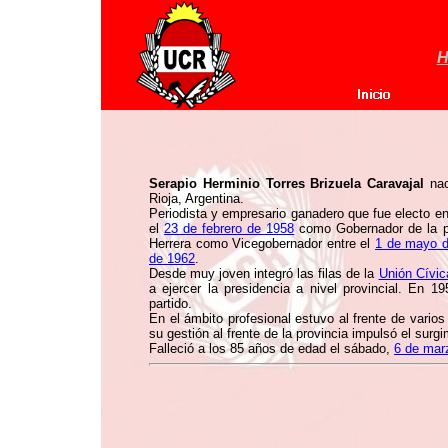
H
Serapio Herminio Torres Brizuela Caravajal
nac
Rioja, Argentina.
Periodista y empresario ganadero que fue electo e
el
23 de febrero de 1958
como Gobernador de la p
Herrera como Vicegobernador entre el
1 de mayo 
de 1962
.
Desde muy joven integró las filas de la
Unión Cívic
a ejercer la presidencia a nivel provincial. En 19
partido.
En el ámbito profesional estuvo al frente de vario
su gestión al frente de la provincia impulsó el surgi
Falleció a los 85 años de edad el sábado,
6 de mar