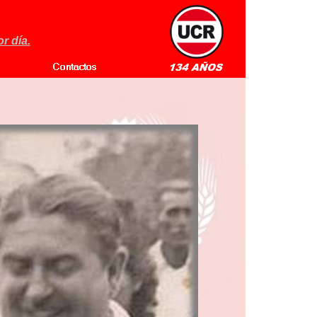
r día.