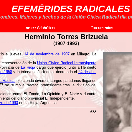
EFEMÉRIDES RADICALES
ombres, Mujeres y hechos de la Unión Cívica Radical día po
Herminio Torres Brizuela
(
1907-1993)
ió el jueves,
14 de noviembre de 1907
en Milagro, La
n representación de la
Unión Cívica Radical Intransigente
rovincia de
La Rioja
cargo que ejerció junto a Heriberto
de 1958
y la intervención federal decretada el
24 de abril
a Radical
ejerciendo diversos cargos partidarios llegando
57 se sumó al sector intransigente tras la división del
s diarios como El Zonda, La Opinión y El Norte y durante
miento del diario provincial El Independiente.
zo de 1993
en La Rioja, Argentina.
538