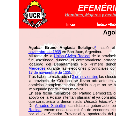
EFEMÉRI
Hombres, Mujeres y hechos
Ago
Agobar Bruno Anglada Solaligne
*
nació el
noviembre de 1935
en San Juan, Argentina.
Militante de la
Unión Cívica Radical
de la provinc
fue asesinado durante el enfrentamiento armad
localidad del Departamento Río Primero den
Mercedes
durante las elecciones provinciales co
17 de noviembre de 1935
.
Tras haberse realizado el
3 de noviembre
las elecci
la provincia de Córdoba se llevan adelante en v
comicios complementarios debido a que no se ha
impugnado por diversos motivos.
En esa fecha miembros del Partido Demócrata d
apoyo de la Policía intentan plasmar el ya consabid
que caracterizó la denominada “
Década Infame
”. 
Dr.
Amadeo Sabattini
, candidato a gobernador p
Radical
, encomienda una misión de veedores elec
por el ex Senador Provincial y apoderado del 