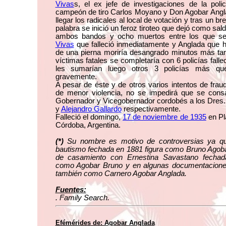
Vivas
s, el ex jefe de investigaciones de la pol
campeón de tiro Carlos Moyano y Don Agobar Anglad
llegar los radicales al local de votación y tras un b
palabra se inició un feroz tiroteo que dejó como sal
ambos bandos y ocho muertos entre los que se
Vivas
que falleció inmediatamente y Anglada que he
de una pierna moriría desangrado minutos más ta
víctimas fatales se completaría con 6 policías falle
les sumarían luego otros 3 policías más que
gravemente.
A pesar de éste y de otros varios intentos de fra
de menor violencia, no se impedirá que se con
Gobernador y Vicegobernador cordobés a los Dres
y
Alejandro Gallardo
respectivamente.
Falleció el domingo,
17 de noviembre de 1935
en Pl
Córdoba, Argentina.
(*)
Su nombre es motivo de controversias ya q
bautismo fechada en 1881 figura como Bruno Agoba
de casamiento con Ernestina Savastano fechad
como Agobar Bruno y en algunas documentacion
también como Carnero Agobar Anglada.
Fuentes:
. Family Search.
Efémérides de: Agobar Anglada