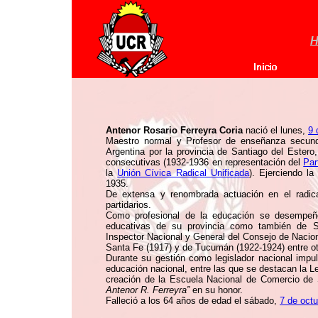
H
Antenor Rosario Ferreyra Coria
nació el lunes,
9 
Maestro normal y Profesor de enseñanza secun
Argentina por la provincia de Santiago del Estero
consecutivas (1932-1936 en representación del
Par
la
Unión Cívica Radical Unificada
). Ejerciendo l
1935.
De extensa y renombrada actuación en el radica
partidarios.
Como profesional de la educación se desempeñó 
educativas de su provincia como también de 
Inspector Nacional y General del Consejo de Nacio
Santa Fe (1917) y de Tucumán (1922-1924) entre ot
Durante su gestión como legislador nacional impu
educación nacional, entre las que se destacan la L
creación de la Escuela Nacional de Comercio de
Antenor R. Ferreyra”
en su honor.
Falleció a los 64 años de edad el sábado,
7 de oct