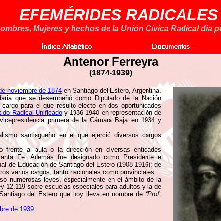
EFEMÉRIDES RADICALES
ombres, Mujeres y hechos de la Unión Cívica Radical día po
Antenor Ferreyra
(1874-1939)
de noviembre de 1874
en Santiago del Estero, Argentina.
daria que se desempeñó como Diputado de la Nación
, cargo para el que resultó electo en dos oportunidades
tido Radical Unificado
y 1936-1940 en representación de
a vicepresidencia primera de la Cámara Baja en 1934 y
lismo santiagueño en el que ejerció diversos cargos
frente al aula o la dirección en diversas entidades
Santa Fe. Además fue designado como Presidente e
nal de Educación de Santiago del Estero (1908-1916); de
ros varios cargos, tanto nacionales como provinciales.
lsó numerosas leyes, especialmente en el ámbito de la
ey 12.119 sobre escuelas especiales para adultos y la de
 Santiago del Estero que hoy lleva en nombre de
“Prof.
ubre de 1939
.