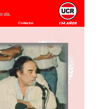
r día.