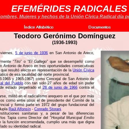
EFEMÉRIDES RADICALES
ombres, Mujeres y hechos de la Unión Cívica Radical día po
Teodoro Gerónimo Domínguez
(1936-1993)
 viernes,
5 de junio de 1936
en San Antonio de Areco,
rmente “
Tito
” o “
El Gallego
” que se desempeñó como
an Antonio de Areco en tres oportunidades consecutivas
 que resultó electo en representación de la
Unión Cívica
co de esa localidad del norte provincial.
63-1965 y 1965-1967) como Concejal de San Antonio de
al del Pueblo
con tan solo 27 años de edad sin poder
de estado perpetrado el
28 de junio de 1966
contra el
rse, militó en el radicalismo arequero en el que por más
rios como entre otros el de presidente del Comité de la
ncial y formó parte en 1972 del grupo fundacional del
 dupla
Raúl Alfonsín
-
Conrado Storani
.
tituciones sanitarias y, a pesar de las diferencias
rlos Tapia como Director del "
Hospital Municipal Emilio
 de la función encomendada, cumplio una más que digna
lado su identidad radical.