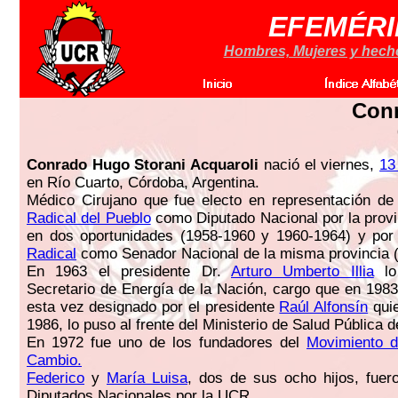
EFEMÉRI
Hombres, Mujeres y hechos
Conr
Conrado Hugo Storani Acquaroli
nació el viernes,
13
en Río Cuarto, Córdoba, Argentina.
Médico Cirujano que fue electo en representación de
Radical del Pueblo
como Diputado Nacional por la prov
en dos oportunidades (1958-1960 y 1960-1964) y por
Radical
como Senador Nacional de la misma provincia 
En 1963 el presidente Dr.
Arturo Umberto Illia
lo
Secretario de Energía de la Nación, cargo que en 1983
esta vez designado por el presidente
Raúl Alfonsín
quie
1986, lo puso al frente del Ministerio de Salud Pública d
En 1972 fue uno de los fundadores del
Movimiento 
Cambio.
Federico
y
María Luisa
, dos de sus ocho hijos, fuer
Diputados Nacionales por la UCR.