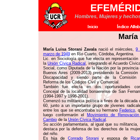
EFEMÉRI
Hombres, Mujeres y hechos d
María
María Luisa Storani Zavala
nació el miércoles,
9 
marzo de 1949
en Río Cuarto, Córdoba, Argentina.
Lic. en Sociología que fue electa en representación
la
Unión Cívica Radical
, integrando el Acuerdo Cívic
Social, como Diputada de la Nación por la provincia
Buenos Aires (2009-2013) presidiendo la Comisión
Discapacidad y siendo parte de la Comisión 
Reforma de los Códigos Civil y Comercial.
También fue electa en dos oportunidades co
Concejal de la localidad bonaerense de San Ferna
(1994-1997 y 1998-2001).
Comenzó su militancia política a fines de la década 
60, junto a un importante grupo de jóvenes radical
entre los que se encontraba su hermano
Federico
, 
luego conformarón el
Movimiento de Renovación
Cambio
de la
Unión Cívica Radical
.
Su acción parlamentaria, al igual que su militancia,
destaca por la defensa de los derechos de la muje
del niño.
Es hija de
Conrado Storani
y esposa de
Rica