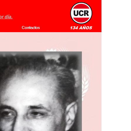
r día.