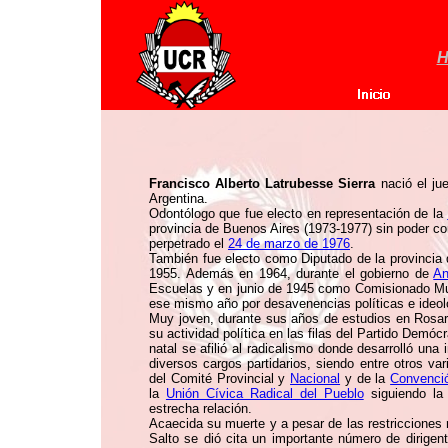
H
Francisco Alberto Latrubesse Sierra
nació el ju
Argentina.
Odontólogo que fue electo en representación de la
provincia de Buenos Aires (1973-1977) sin poder c
perpetrado el
24 de marzo de 1976
.
También fue electo como Diputado de la provincia
1955. Además en 1964, durante el gobierno de
An
Escuelas y en junio de 1945 como Comisionado Mun
ese mismo año por desavenencias políticas e ideol
Muy joven, durante sus años de estudios en Rosario
su actividad política en las filas del Partido Demó
natal se afilió al radicalismo donde desarrolló una
diversos cargos partidarios, siendo entre otros va
del Comité Provincial y
Nacional
y de la
Convenci
la
Unión Cívica Radical del Pueblo
siguiendo la
estrecha relación.
Acaecida su muerte y a pesar de las restricciones r
Salto se dió cita un importante número de dirigen