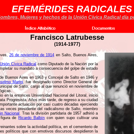
EFEMÉRIDES RADICALES
ombres, Mujeres y hechos de la Unión Cívica Radical día po
Francisco Latrubesse
(1914-1977)
eves,
26 de noviembre de 1914
en Salto, Buenos Aires,
Unión Cívica Radical
como Diputado de la Nación por la
ompletar su mandato a consecuencia del golpe de estado
 de Buenos Aires en 1963 y Concejal de Salto en 1946 y
selmo Marini
, fue designado como Director General de
icipal de Salto, cargo al que renunció en noviembre de
ógicas.
 en la entonces Universidad Nacional del Litoral, inició
crata Progresista. Años más tarde, de regreso a su ciudad
 importante actuación por casi cuatro décadas ejerciendo
rias veces presidente del radicalismo de Salto, miembro
ón Nacional
. Tras la división partidaria de 1957 adhirió a
 figura de
Ricardo Balbín
con quien supo cultivar una
einantes sobre la actividad política, en el cementerio de
tes políticos que con emotivos discursos despidieron la