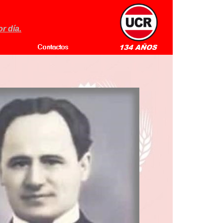
r día.