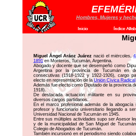
EFEMÉRI
Hombres, Mujeres y hechos
Mig
Miguel Ángel Aráoz Juárez
nació el miércoles,
4
1891
en Monteros, Tucumán, Argentina.
Abogado y docente que se desempeñó como Diput
Argentina por la provincia de Tucumán en do
consecutivas (1918-1922 y 1922-1926), cargo pa
electo en representación de la
Unión Cívica Radical
Además fue electo como Diputado de la provincia 
1918).
De destacada actuación militante en su provinc
diversos cargos partidarios.
En el marco profesional además de la abogacía
profesor y funcionario universitario llegando a ser
Universidad Nacional de Tucumán en 1945.
Entre sus múltiples actividades supo ser Asesor leg
y de la municipalidad de San Miguel de Tucumán
Colegio de Abogados de Tucumán.
También incursionó en el periodismo siendo colabora