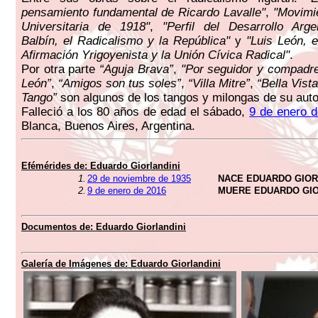
pensamiento fundamental de Ricardo Lavalle"
,
"Movimi
Universitaria de 1918"
,
"Perfil del Desarrollo Arge
Balbín, el Radicalismo y la República"
y
"Luis León, e
Afirmación Yrigoyenista y la Unión Cívica Radical"
.
Por otra parte
“Aguja Brava”
,
"Por seguidor y compadr
León”
,
“Amigos son tus soles”
,
“Villa Mitre”
,
“Bella Vista
Tango”
son algunos de los tangos y milongas de su auto
Falleció a los 80 años de edad el sábado,
9 de enero 
Blanca, Buenos Aires, Argentina.
Efémérides de:
Eduardo Giorlandini
1.
29 de noviembre de 1935
NACE EDUARDO GIOR
2.
9 de enero de 2016
MUERE EDUARDO GIO
Documentos de:
Eduardo Giorlandini
Galería de Imágenes de:
Eduardo Giorlandini