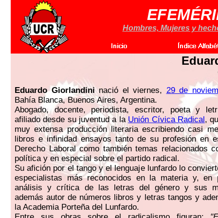
EFEMÉRI
Hombres, Mujeres y hechos
Eduard
Eduardo Giorlandini
nació el viernes,
29 de noviem
Bahía Blanca, Buenos Aires, Argentina.
Abogado, docente, periodista, escritor, poeta y let
afiliado desde su juventud a la
Unión Cívica Radical
, q
muy extensa producción literaria escribiendo casi m
libros e infinidad ensayos tanto de su profesión en e
Derecho Laboral como también temas relacionados con
política y en especial sobre el partido radical.
Su afición por el tango y el lenguaje lunfardo lo convier
especialistas más reconocidos en la materia y, en p
análisis y crítica de las letras del género y sus m
además autor de números libros y letras tangos y ad
la Academia Porteña del Lunfardo.
Entre sus obras sobre el radicalismo figuran:
"