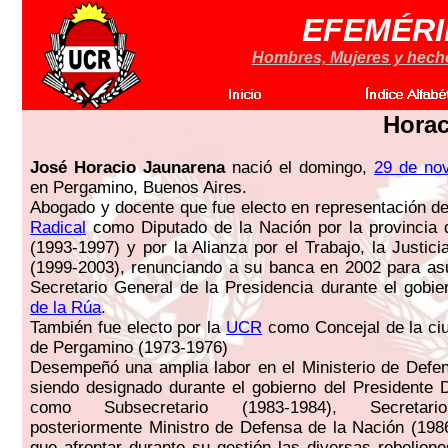
EFEMÉRI
Hombres, Mujeres y hechos
Horac
José Horacio Jaunarena
nació el domingo,
29 de no
en Pergamino, Buenos Aires.
Abogado y docente que fue electo en representación d
Radical
como Diputado de la Nación por la provincia 
(1993-1997) y por la Alianza por el Trabajo, la Justic
(1999-2003), renunciando a su banca en 2002 para as
Secretario General de la Presidencia durante el gobi
de la Rúa
.
También fue electo por la
UCR
como Concejal de la ci
de Pergamino (1973-1976)
Desempeñó una amplia labor en el Ministerio de Defe
siendo designado durante el gobierno del Presidente 
como Subsecretario (1983-1984), Secretari
posteriormente Ministro de Defensa de la Nación (198
que afrontar durante su gestión las diversas rebelione