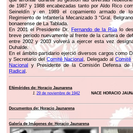
de 1987 y 1988 encabezadas tanto por Aldo Rico c
Seineldín y en 1989 el copamiento armado de los
Regimiento de Infantería Mecanizado 3 “Gral. Belgrano”
bonaerense de La Tablada.
En 2001 el Presidente Dr.
Fernando de la Rúa
lo des
breve periodo nuevamente al frente de la cartera de de
entre 2002 y 2003 volverá a ejercer esta vez design
Duhalde.
En el ámbito partidario ejerció diversos cargos como D
y Secretario del
Comité Nacional
, Delegado al
Comité
Nacional
y Presidente de la Comisión Defensa de
Radical
.
Efémérides de:
Horacio Jaunarena
1.
29 de noviembre de 1942
NACE HORACIO JAU
Documentos de:
Horacio Jaunarena
Galería de Imágenes de:
Horacio Jaunarena