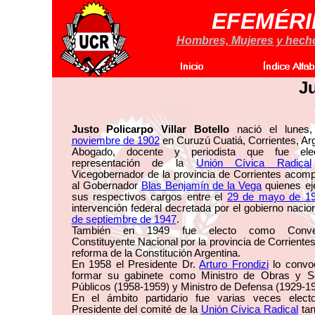
EFEMÉRI
Hombres, Mujeres y hechos
Ju
Justo Policarpo Villar Botello
nació el lunes
noviembre de 1902
en Curuzú Cuatiá, Corrientes, Arg
Abogado, docente y periodista que fue ele
representación de la
Unión Cívica Radical
Vicegobernador de la provincia de Corrientes acom
al Gobernador
Blas Benjamín de la Vega
quienes ej
sus respectivos cargos entre el
29 de mayo de 1
intervención federal decretada por el gobierno nacio
de septiembre de 1947
.
También en 1949 fue electo como Conven
Constituyente Nacional por la provincia de Corrientes
reforma de la Constitución Argentina.
En 1958 el Presidente Dr.
Arturo Frondizi
lo convo
formar su gabinete como Ministro de Obras y Se
Públicos (1958-1959) y Ministro de Defensa (1929-1
En el ámbito partidario fue varias veces elec
Presidente del comité de la
Unión Cívica Radical
tan