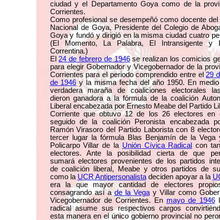
ciudad y el Departamento Goya como de la provi
Corrientes.
Como profesional se desempeñó como docente del 
Nacional de Goya, Presidente del Colegio de Abog
Goya y fundó y dirigió en la misma ciudad cuatro pe
(El Momento, La Palabra, El Intransigente y
Correntina.)
El
24 de febrero de 1946
se realizan los comicios g
para elegir Gobernador y Vicegobernador de la prov
Corrientes para el periodo comprendido entre el
29 
de 1946
y la misma fecha del año 1950. En medio
verdadera maraña de coaliciones electorales la
dieron ganadora a la fórmula de la coalición Auto
Liberal encabezada por Ernesto Meabe del Partido Li
Corriente que obtuvo 12 de los 26 electores en d
seguido de la coalición Peronista encabezada p
Ramón Virasoro del Partido Laborista con 8 electo
tercer lugar la fórmula Blas Benjamín de la Vega 
Policarpo Villar de la
Unión Cívica Radical
con tan
electores. Ante la posibilidad cierta de que pe
sumará electores provenientes de los partidos int
de coalición liberal, Meabe y otros partidos de s
como la
UCR Antipersonalista
deciden apoyar a la
U
era la que mayor cantidad de electores propios
consagrando así a
de la Vega
y Villar como Gober
Vicegobernador de Corrientes. En
mayo de 1946
l
radical asume sus respectivos cargos convirtién
esta manera en el único gobierno provincial no pero