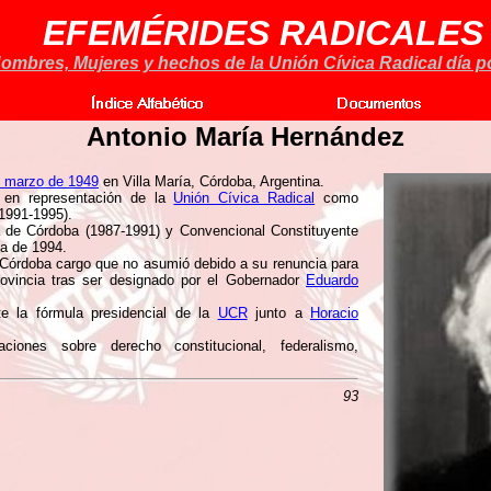
EFEMÉRIDES RADICALES
ombres, Mujeres y hechos de la Unión Cívica Radical día po
Antonio María Hernández
e marzo de 1949
en Villa María, Córdoba, Argentina.
o en representación de la
Unión Cívica Radical
como
(1991-1995).
a de Córdoba (1987-1991) y Convencional Constituyente
na de 1994.
 Córdoba cargo que no asumió debido a su renuncia para
ovincia tras ser designado por el Gobernador
Eduardo
e la fórmula presidencial de la
UCR
junto a
Horacio
nes sobre derecho constitucional, federalismo,
93