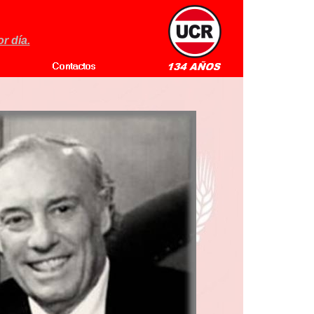
r día.