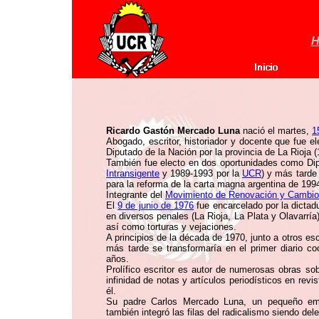
H
Ricardo Gastón Mercado Luna
nació el martes,
1
Abogado, escritor, historiador y docente que fue e
Diputado de la Nación por la provincia de La Rioja 
También fue electo en dos oportunidades como Dipu
Intransigente
y 1989-1993 por la
UCR
) y más tarde
para la reforma de la carta magna argentina de 199
Integrante del
Movimiento de Renovación y Cambio
El
9 de junio de 1976
fue encarcelado por la dictad
en diversos penales (La Rioja, La Plata y Olavarría
así como torturas y vejaciones.
A principios de la década de 1970, junto a otros escr
más tarde se transformaría en el primer diario coo
años.
Prolífico escritor es autor de numerosas obras sobr
infinidad de notas y artículos periodísticos en revi
él.
Su padre Carlos Mercado Luna, un pequeño empr
también integró las filas del radicalismo siendo del