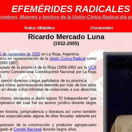
EFEMÉRIDES RADICALES
ombres, Mujeres y hechos de la Unión Cívica Radical día po
Ricardo Mercado Luna
(1932-2005)
5 de noviembre de 1932
en La Rioja, Argentina.
lecto en representación de la
Unión Cívica Radical
como
(1993-1997).
tado de la provincia de la Rioja (1958-1962 por la
UCR
 como Convencional Constituyente Nacional por La Rioja
4.
ejerció diversos cargos partidarios de su provincia.
ura militar permaneciendo detenido por más de tres años
) en donde sufrió infinidad de violaciones a sus derechos
itores, reimpulsó el diario riojano “El Independiente” que
perativo del cual fue su asesor jurídico durante largos
e historia, jurisprudencia y literatura así como también
stas especializadas alguna de ellas llevadas adelante por
esario de la construcción y productor agropecuario
egado al
Comité Nacional
durante largos años.