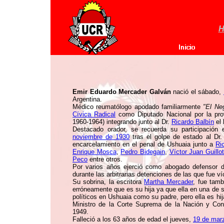
H
Emir Eduardo Mercader Galván
nació el sábado,
Argentina.
Médico reumatólogo apodado familiarmente
"El Ne
Cívica Radical
como Diputado Nacional por la pro
1960-1964) integrando junto al Dr.
Ricardo Balbín
el 
Destacado orador, se recuerda su participación
noviembre de 1930
tras el golpe de estado al Dr
encarcelamiento en el penal de Ushuaia junto a
Ri
Enrique Mosca
,
Pedro Bidegain
,
Víctor Juan Guillot
Peco
entre otros.
Por varios años ejerció como abogado defensor 
durante las arbitrarias detenciones de las que fue v
Su sobrina, la escritora
Martha Mercader
, fue tam
erróneamente que es su hija ya que ella en una de 
políticos en Ushuaia como su padre, pero ella es hi
Ministro de la Corte Suprema de la Nación y Con
1949.
Falleció a los 63 años de edad el jueves,
19 de mar