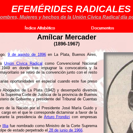
EFEMÉRIDES RADICALES
ombres, Mujeres y hechos de la Unión Cívica Radical día po
Amílcar Mercader
(
1896-1967)
ngo,
9 de agosto de 1896
en La Plata, Buenos Aires,
 la
Unión Cívica Radical
como Convencional Nacional
de 1949 en donde tras impugnar la convocatoria y la
ayoritario se retiró de la convención junto con el resto
arias oportunidades en especial cuando este fue preso
 de Abogados de La Plata (1942) y desempeñó diversos
 la Suprema Corte de Justicia de la provincia de Buenos
sterio de Gobierno y presidente del Tribunal de Cuentas
ro de la Nación por el Presidente José María Guido y
, cargo en el que le corresponde dictaminar a favor de la
urante la presidencia de
Arturo Frondizi
con empresas
te
Illia
fue nombrado como Ministro de la Corte Suprema
golpe de estado perpetrado el
28 de junio de 1966
.