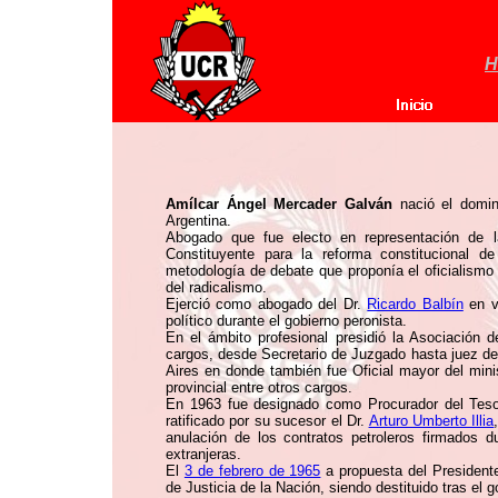
H
Amílcar Ángel Mercader Galván
nació el domi
Argentina.
Abogado que fue electo en representación de
Constituyente para la reforma constitucional 
metodología de debate que proponía el oficialismo m
del radicalismo.
Ejerció como abogado del Dr.
Ricardo Balbín
en v
político durante el gobierno peronista.
En el ámbito profesional presidió la Asociación
cargos, desde Secretario de Juzgado hasta juez de
Aires en donde también fue Oficial mayor del mini
provincial entre otros cargos.
En 1963 fue designado como Procurador del Teso
ratificado por su sucesor el Dr.
Arturo Umberto Illia
anulación de los contratos petroleros firmados d
extranjeras.
El
3 de febrero de 1965
a propuesta del Presiden
de Justicia de la Nación, siendo destituido tras el 