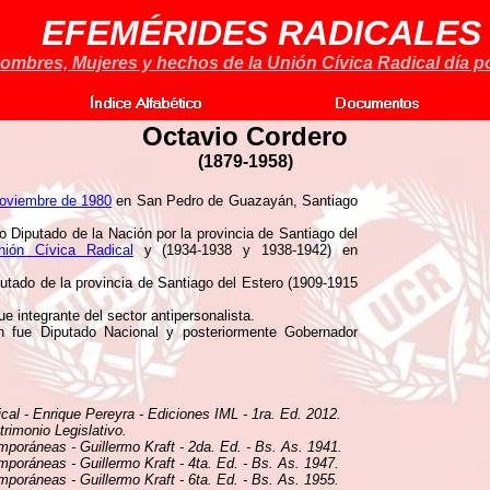
EFEMÉRIDES RADICALES
ombres, Mujeres y hechos de la Unión Cívica Radical día po
Octavio Cordero
(1879-1958)
oviembre de 1980
en San Pedro de Guazayán, Santiago
 Diputado de la Nación por la provincia de Santiago del
nión Cívica Radical
y (1934-1938 y 1938-1942) en
tado de la provincia de Santiago del Estero (1909-1915
e integrante del sector antipersonalista.
n fue Diputado Nacional y posteriormente Gobernador
ical - Enrique Pereyra - Ediciones IML - 1ra. Ed. 2012.
rimonio Legislativo.
mporáneas - Guillermo Kraft - 2da. Ed. - Bs. As. 1941.
mporáneas - Guillermo Kraft - 4ta. Ed. - Bs. As. 1947.
mporáneas - Guillermo Kraft - 6ta. Ed. - Bs. As. 1955.