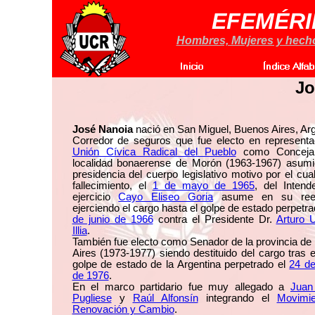
EFEMÉRI
Hombres, Mujeres y hechos
Jo
José Nanoia
nació en San Miguel, Buenos Aires, Arg
Corredor de seguros que fue electo en representa
Unión Cívica Radical del Pueblo
como Concejal
localidad bonaerense de Morón (1963-1967) asumi
presidencia del cuerpo legislativo motivo por el cual
fallecimiento, el
1 de mayo de 1965
, del Intend
ejercicio
Cayo Eliseo Goria
asume en su ree
ejerciendo el cargo hasta el golpe de estado perpetra
de junio de 1966
contra el Presidente Dr.
Arturo 
Illia
.
También fue electo como Senador de la provincia d
Aires (1973-1977) siendo destituido del cargo tras e
golpe de estado de la Argentina perpetrado el
24 d
de 1976
.
En el marco partidario fue muy allegado a
Juan
Pugliese
y
Raúl Alfonsín
integrando el
Movimi
Renovación y Cambio
.