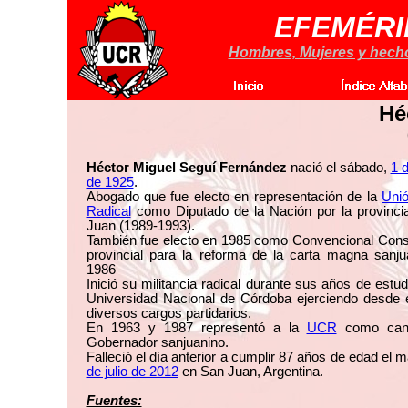
EFEMÉRI
Hombres, Mujeres y hechos
Hé
Héctor Miguel Seguí Fernández
nació el sábado,
1 
de 1925
.
Abogado que fue electo en representación de la
Unió
Radical
como Diputado de la Nación por la provinci
Juan (1989-1993).
También fue electo en 1985 como Convencional Const
provincial para la reforma de la carta magna sanju
1986
Inició su militancia radical durante sus años de estud
Universidad Nacional de Córdoba ejerciendo desde 
diversos cargos partidarios.
En 1963 y 1987 representó a la
UCR
como cand
Gobernador sanjuanino.
Falleció el día anterior a cumplir 87 años de edad el 
de julio de 2012
en San Juan, Argentina.
Fuentes: