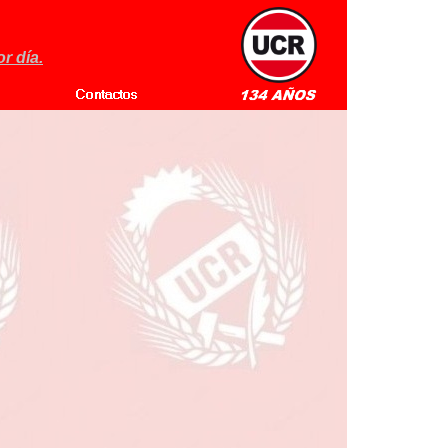
r día.