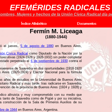
EFEMÉRIDES RADICALES
ombres, Mujeres y hechos de la Unión Cívica Radical día po
Fermín M. Liceaga
(1880-1944)
ó el jueves,
5 de agosto de 1880
en Buenos Aires,
ión Cívica Radical
como Diputado de la Nación por la
nsecutivas (1924-1928 y 1928-1932) sin poder completar
estado perpetrado el
6 de septiembre de 1930
contra el
bonaerense de Saavedra en dos oportunidades (1918-1920
 Aires (1920-1924) y Elector Nacional para la fórmula
 sus años de estudios en la Universidad de Buenos Aires
itario Radical y más tarde, tras radicarse en Saavedra,
vención de la provincia de Buenos Aires (1924 y 1928) y
dico altruista y muy comprometido con su medio que
ias tanto de Saavedra como de Pigüé y por su iniciativa,
la construcción de la Sala de Primeros Auxilios de su
ubre de 1944
en Buenos Aires, Argentina.