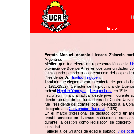
H
Fermín Manuel Antonio Liceaga Zalacain
naci
Argentina.
Médico que fue electo en representación de la
Un
provincia de Buenos Aires en dos oportunidades co
su segundo periodo a consecuencia del golpe de 
Presidente Dr.
Hipólito Yrigoyen
.
También fue elegido como Intendente del partido 
y 1921-1922), Senador de la provincia de Buenos
radical
Hipólito Yrigoyen
-
Pelagio Luna
en 1916.
Inició su militancia radical desde jovén, durante
donde fue uno de los fundadores del Centro Univers
fue Presidente del comité local, delegado a la Con
delegado a la
Convención Nacional
(1928).
En el marco profesional se destacó como un mé
prestó servicios en diversas instituciones sanitar
durante la gestión como legislador, se concretó 
localidad.
Falleció a los 64 años de edad el sábado,
7 de oct