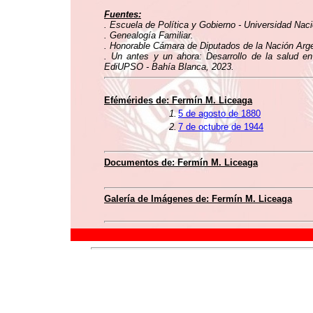
Fuentes:
. Escuela de Política y Gobierno - Universidad Nac
. Genealogía Familiar.
. Honorable Cámara de Diputados de la Nación Argen
. Un antes y un ahora: Desarrollo de la salud e
EdiUPSO - Bahía Blanca, 2023.
Efémérides de: Fermín M. Liceaga
1.
5 de agosto de 1880
2.
7 de octubre de 1944
Documentos de: Fermín M. Liceaga
Galería de Imágenes de: Fermín M. Liceaga