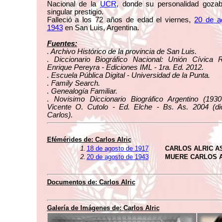
Nacional de la
UCR
, donde su personalidad goza
singular prestigio.
Falleció a los 72 años de edad el viernes,
20 de a
1943
en San Luis, Argentina.
Fuentes:
. Archivo Histórico de la provincia de San Luis.
. Diccionario Biográfico Nacional: Unión Cívica R
Enrique Pereyra - Ediciones IML - 1ra. Ed. 2012.
. Escuela Pública Digital - Universidad de la Punta.
. Family Search.
. Genealogía Familiar.
. Novisimo Diccionario Biográfico Argentino (1930
Vicente O. Cutolo - Ed. Elche - Bs. As. 2004 (dic
Carlos).
Efémérides de:
Carlos Alric
1.
18 de agosto de 1917
CARLOS ALRIC A
2.
20 de agosto de 1943
MUERE CARLOS A
Documentos de:
Carlos Alric
Galería de Imágenes de:
Carlos Alric