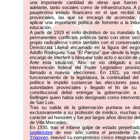
una importante cantidad de obras que fueron 
adelante, tanto sociales como de infraestructura. A 
paupérrimo estado financiero en el que recibió l
provinciales, las que se encargó de acomodar, 
aplicar una importante política de fomento a la indus
educación.
A partir de 1919 el sello distintivo de su mandato f
permanentes conflictos políticos tanto con otros sec
propio radicalismo como también con el conservador
Demócrata Liberal encarnado en la figura del exgo
Adolfo Rodríguez Saá
"El Pampa"
que desde la legis
encargó de interferir o bloquear todo acto o acción de 
Ante esta situación, Alric se vio obligado a soli
intervención federal del Poder Legislativo provinc
llamado a nuevas elecciones. En 1921, ya resti
funcionamiento de la legislatura, la continuidad del 
político le impidió sustanciar las elecciones para
autoridades provinciales y llegado el fin de su
constitucional debió entregar la gobernación a 
Bellingeri quien había sido designado como intervento
de San Luis.
Tras su salida de la gobernación puntana se ded
exclusivamente a su profesión de médico, muchas 
carácter ad honorem y fue por largos años director del
de Villa Mercedes.
En 1930, tras el infame golpe de estado perpetrad
septiembre
de ese año contra el presidente D
Yrigoyen
, reavivó su compromiso cívico integrando 