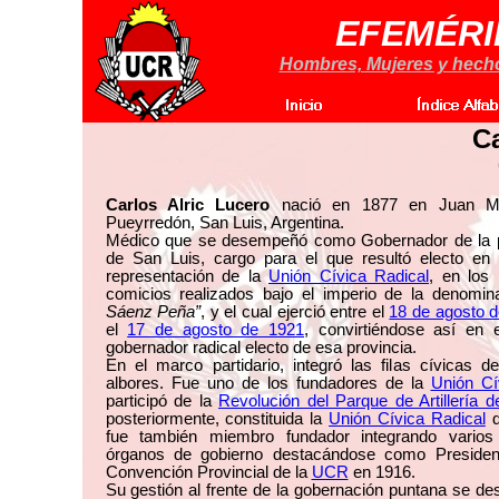
EFEMÉRI
Hombres, Mujeres y hechos
Ca
Carlos Alric Lucero
nació en 1877 en Juan Ma
Pueyrredón, San Luis, Argentina.
Médico que se desempeñó como Gobernador de la p
de San Luis, cargo para el que resultó electo en
representación de la
Unión Cívica Radical
, en los
comicios realizados bajo el imperio de la denomi
Sáenz Peña”
, y el cual ejerció entre el
18 de agosto 
el
17 de agosto de 1921
, convirtiéndose así en 
gobernador radical electo de esa provincia.
En el marco partidario, integró las filas cívicas 
albores. Fue uno de los fundadores de la
Unión Cí
participó de la
Revolución del Parque de Artillería 
posteriormente, constituida la
Unión Cívica Radical
d
fue también miembro fundador integrando vario
órganos de gobierno destacándose como Presiden
Convención Provincial de la
UCR
en 1916.
Su gestión al frente de la gobernación puntana se de