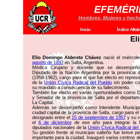
EFEMÉRI
Hombres, Mujeres y hechos
El
Elio Domingo Alderete Chávez
nació el miércol
agosto de 1897
en Salta, Argentina.
Médico Cirujano y docente que se desempeñ
Diputado de la Nación Argentina por la provincia 
(1958-1962), cargo para el que fue electo en repres
de la
Unión Cívica Radical del Pueblo
sin poder co
su mandato a consecuencia de su fallecimiento.
También fue electo en varias oportunidades como D
y Senador de la provincia de Salta por el departa
La Capital.
Además se desempeñó como Intendente Municipa
ciudad capital de la provincia de Salta, cargo para el
designado entre el
15 de septiembre de 1957
y su r
el
6 de diciembre
de ese año para integrar la l
diputados nacionales de la
Unión Cívica Radical del
Su gestión frente al municipio salteño fue breve 
importante para la ciudad. Inauguró varios centros d