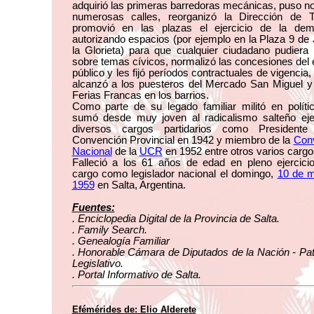
adquirió las primeras barredoras mecánicas, puso 
numerosas calles, reorganizó la Dirección de Tr
promovió en las plazas el ejercicio de la dem
autorizando espacios (por ejemplo en la Plaza 9 de 
la Glorieta) para que cualquier ciudadano pudiera 
sobre temas cívicos, normalizó las concesiones del
público y les fijó períodos contractuales de vigencia
alcanzó a los puesteros del Mercado San Miguel y 
Ferias Francas en los barrios.
Como parte de su legado familiar militó en políti
sumó desde muy joven al radicalismo salteño eje
diversos cargos partidarios como President
Convención Provincial en 1942 y miembro de la
Con
Nacional
de la
UCR
en 1952 entre otros varios cargo
Falleció a los 61 años de edad en pleno ejercici
cargo como legislador nacional el domingo,
10 de 
1959
en Salta, Argentina.
Fuentes:
. Enciclopedia Digital de la Provincia de Salta.
. Family Search.
. Genealogía Familiar
. Honorable Cámara de Diputados de la Nación - Pa
Legislativo.
. Portal Informativo de Salta.
Efémérides de: Elio Alderete