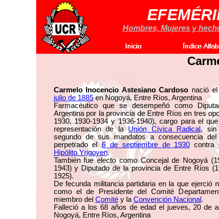
EFEMÉRI
Hombres, Mujeres y hechos
Carme
Carmelo Inocencio Astesiano Cardoso
nació el
julio de 1885
en Nogoyá, Entre Ríos, Argentina
Farmacéutico que se desempeñó como Diputa
Argentina por la provincia de Entre Ríos en tres op
1930, 1930-1934 y 1936-1940), cargo para el que 
representación de la
Unión Cívica Radical
, sin
segundo de sus mandatos a consecuencia del 
perpetrado el
6 de septiembre de 1930
contra e
Hipólito Yrigoyen
.
También fue electo como Concejal de Nogoyá (1
1943) y Diputado de la provincia de Entre Ríos (
1925).
De fecunda militancia partidaria en la que ejerci
como el de Presidente del Comité Departamen
miembro del
Comité
y la
Convención Nacional
.
Falleció a los 68 años de edad el jueves, 20 de 
Nogoyá, Entre Ríos, Argentina