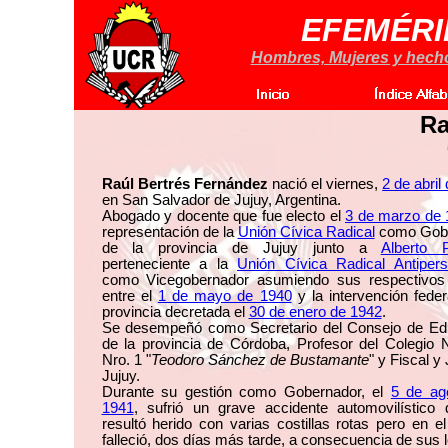
EFEMÉRI
Hombres, Mujeres y hechos
Ra
Raúl Bertrés Fernández
nació el viernes,
2 de abril
en San Salvador de Jujuy, Argentina.
Abogado y docente que fue electo el
3 de marzo de 
representación de la
Unión Cívica Radical
como Gob
de la provincia de Jujuy junto a
Alberto P
perteneciente a la
Unión Cívica Radical Antipers
como Vicegobernador asumiendo sus respectivos
entre el
1 de mayo de 1940
y la intervención feder
provincia decretada el
30 de enero de 1942
.
Se desempeñó como Secretario del Consejo de Ed
de la provincia de Córdoba, Profesor del Colegio 
Nro. 1 "
Teodoro Sánchez de Bustamante
" y Fiscal y
Jujuy.
Durante su gestión como Gobernador, el
5 de ag
1941
, sufrió un grave accidente automovilístico 
resultó herido con varias costillas rotas pero en 
falleció, dos días más tarde, a consecuencia de sus 