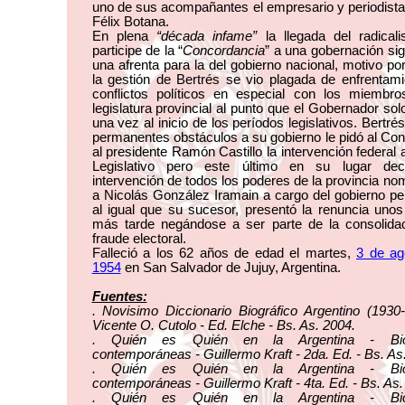
uno de sus acompañantes el empresario y periodista
Félix Botana.
En plena
“década infame”
la llegada del radical
participe de la “
Concordancia
” a una gobernación sig
una afrenta para la del gobierno nacional, motivo por
la gestión de Bertrés se vio plagada de enfrentam
conflictos políticos en especial con los miembro
legislatura provincial al punto que el Gobernador solo
una vez al inicio de los períodos legislativos. Bertrés
permanentes obstáculos a su gobierno le pidó al Co
al presidente Ramón Castillo la intervención federal 
Legislativo pero este último en su lugar dec
intervención de todos los poderes de la provincia n
a Nicolás González Iramain a cargo del gobierno pe
al igual que su sucesor, presentó la renuncia uno
más tarde negándose a ser parte de la consolidac
fraude electoral.
Falleció a los 62 años de edad el martes,
3 de ag
1954
en San Salvador de Jujuy, Argentina.
Fuentes:
. Novisimo Diccionario Biográfico Argentino (1930
Vicente O. Cutolo - Ed. Elche - Bs. As. 2004.
. Quién es Quién en la Argentina - Biog
contemporáneas - Guillermo Kraft - 2da. Ed. - Bs. As
. Quién es Quién en la Argentina - Biog
contemporáneas - Guillermo Kraft - 4ta. Ed. - Bs. As.
. Quién es Quién en la Argentina - Biog