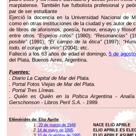
marplatense. También fue futbolista profesional y peón
par de ser estudiante
Ejerció la docencia en la Universidad Nacional de M
como en otras instituciones de la ciudad y es autor de 
de libros de aforismos, poesía, humor, ensayo y filoso
entre otros
“Espejos rotos”
(1980);
“Resonancias”
(1
posible”
(1991);
“El campo de la ética”
(1997);
“Hum
todo, el coraje de vivir”
(2004); etc.
Falleció a los 63 años de edad el domingo,
5 de agosto
del Plata, Buenos Aires, Argentina.
Fuentes:
. Diario La Capital de Mar del Plata.
. Portal Fotos Viejas de Mar del Plata.
. Portal Tres Líneas.
. Quién es Quién en la Poltica Argentina - Analí
Gerschonson - Libros Peril S.A. - 1999.
Efémérides de: Elio Aprile
1.
20 de marzo de 1949
NACE ELIO APRILE
2.
14 de mayo de 1995
ELIO APRILE ES ELE
3.
10 de diceimbre de 1995
ELIO APRILE ASUME