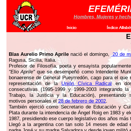
EFEMÉRI
Hombres, Mujeres y hechos
E
Blas Aurelio Primo Aprile
nació el domingo,
20 de m
Ragusa, Sicilia, Italia.
Profesor de Filosofía, poeta y ensayista popularmen
"Elio Aprile"
que se desempeñó como Intendente Munici
bonaerense de General Pueyrredón, cago para el que r
representación de la
Unión Cívica Radical
en dos 
consecutivas (1995-1999 y 1999-2003 integrando la 
Trabajo, la Justicia y la Educación), presentando 
motivos personales el
28 de febrero de 2002
.
También ejerció como Secretario de Educación y Cul
Plata durante la intendencia de Ángel Roig en 1983 y e
1987, presidiendo ese cuerpo legislativo dos años más 
Llegó a la argentina con tan solo 14 meses de edad 
padre José y su madre Salvadora y desde joven militó e