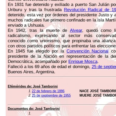
En 1931 fue detenido y exiliado a puerto San Julián po
Uriburu y tras la frustrada
Revolución Radical de 1
detenido, esta vez por órdenes del presidente Justo y a
muchos radicales fue primero confinado en la isla Mart
enviado a Ushuaia.
En 1942, tras la muerte de
Alvear
, quedó como lí
radicalismo, expresando al sector más conserva
conocido como unionismo, que propinaba una alianza 
con otros partidos políticos para enfrentar las eleccione
En 1945 fue elegido por la
Convención Nacional
com
presidente de la Nación en representación de la d
Democrática, acompañado por
Enrique Mosca
.
Falleció a los 69 años de edad el domingo,
25 de septi
Buenos Aires, Argentina.
Efémérides de:
José Tamborini
1.
22 de febrero de 1886
NACE JOSÉ TAMBORI
2.
25 de septiembre de 1955
MUERE JOSÉ TAMBOR
Documentos de:
José Tamborini
1.