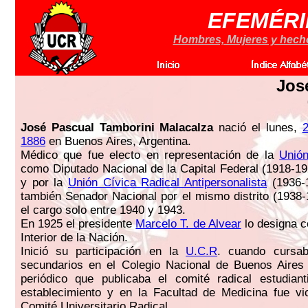
EFEMÉRI
Hombres, Mujeres y hechos
Jos
José Pascual Tamborini Malacalza
nació el lunes,
2
1886
en Buenos Aires, Argentina.
Médico que fue electo en representación de la
Unión
como Diputado Nacional de la Capital Federal (1918-1
y por la
Unión Cívica Radical Antipersonalista
(1936-
también Senador Nacional por el mismo distrito (1938-
el cargo solo entre 1940 y 1943.
En 1925 el presidente
Marcelo T. de Alvear
lo designa c
Interior de la Nación.
Inició su participación en la
U.C.R
. cuando cursab
secundarios en el Colegio Nacional de Buenos Aires 
periódico que publicaba el comité radical estudiant
establecimiento y en la Facultad de Medicina fue vi
Comité Universitario Radical.