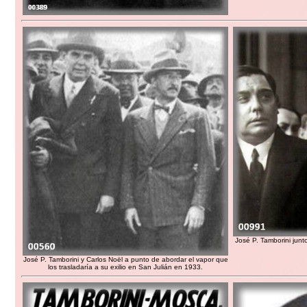
José P. Tamborini junt
José P. Tamborini y Carlos Noël a punto de abordar el vapor que
los trasladaría a su exilio en San Julián en 1933.