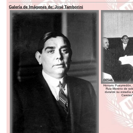
Galería de Imágenes de:
José Tamborini
Honorio Pueyrredón, 
Ruiz Moreno de sob
durante su estadía e
Caretas”