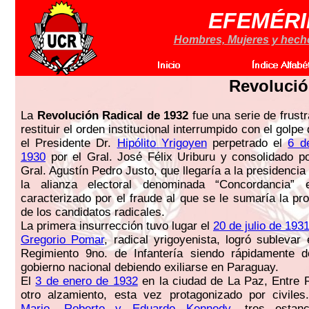
EFEMÉRI
Hombres, Mujeres y hechos
Revolució
La
Revolución Radical de 1932
fue una serie de frust
restituir el orden institucional interrumpido con el golpe
el Presidente Dr.
Hipólito Yrigoyen
perpetrado el
6 d
1930
por el Gral. José Félix Uriburu y consolidado p
Gral. Agustín Pedro Justo, que llegaría a la presidencia
la alianza electoral denominada “Concordancia”
caracterizado por el fraude al que se le sumaría la pr
de los candidatos radicales.
La primera insurrección tuvo lugar el
20 de julio de 193
Gregorio Pomar
, radical yrigoyenista, logró sublevar
Regimiento 9no. de Infantería siendo rápidamente d
gobierno nacional debiendo exiliarse en Paraguay.
El
3 de enero de 1932
en la ciudad de La Paz, Entre 
otro alzamiento, esta vez protagonizado por civile
Mario, Roberto y Eduardo Kennedy
, tres estanc