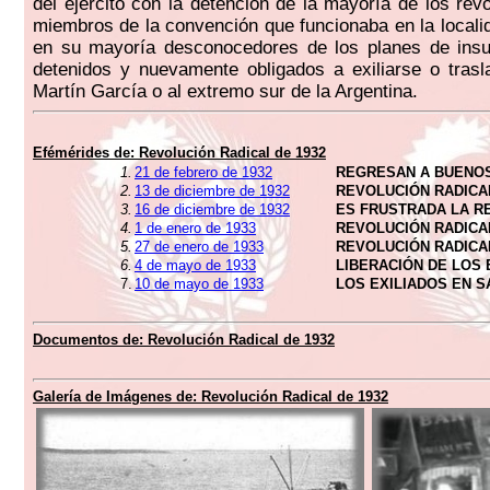
del ejército con la detención de la mayoría de los rev
miembros de la convención que funcionaba en la locali
en su mayoría desconocedores de los planes de insur
detenidos y nuevamente obligados a exiliarse o trasl
Martín García o al extremo sur de la Argentina.
Efémérides de:
Revolución Radical de 1932
1.
21 de febrero de 1932
REGRESAN A BUENOS
2.
13 de diciembre de 1932
REVOLUCIÓN RADICAL
3.
16 de diciembre de 1932
ES FRUSTRADA LA RE
4.
1 de enero de 1933
REVOLUCIÓN RADICAL
5.
27 de enero de 1933
REVOLUCIÓN RADICAL
6.
4 de mayo de 1933
LIBERACIÓN DE LOS 
7.
10 de mayo de 1933
LOS EXILIADOS EN S
Documentos de:
Revolución Radical de 1932
Galería de Imágenes de:
Revolución Radical de 1932