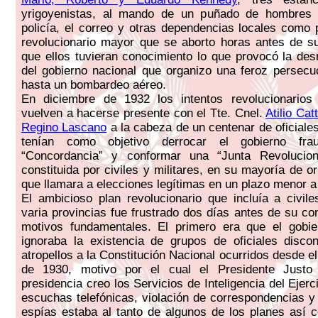
yrigoyenistas, al mando de un puñado de hombres 
policía, el correo y otras dependencias locales como 
revolucionario mayor que se aborto horas antes de s
que ellos tuvieran conocimiento lo que provocó la de
del gobierno nacional que organizo una feroz persecu
hasta un bombardeo aéreo.
En diciembre de 1932 los intentos revolucionarios 
vuelven a hacerse presente con el Tte. Cnel.
Atilio Cat
Regino Lascano
a la cabeza de un centenar de oficiales
tenían como objetivo derrocar el gobierno fra
“Concordancia” y conformar una “Junta Revolucionar
constituida por civiles y militares, en su mayoría de or
que llamara a elecciones legítimas en un plazo menor a
El ambicioso plan revolucionario que incluía a civile
varia provincias fue frustrado dos días antes de su co
motivos fundamentales. El primero era que el gobie
ignoraba la existencia de grupos de oficiales disco
atropellos a la Constitución Nacional ocurridos desde e
de 1930, motivo por el cual el Presidente Justo
presidencia creo los Servicios de Inteligencia del Ejer
escuchas telefónicas, violación de correspondencias y l
espías estaba al tanto de algunos de los planes así