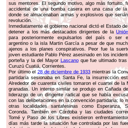
sus mentores. El segundo motivo, algo más fortuito, f
accidental de una bomba casera en una casa de la 
donde se almacenaban armas y explosivos que serián 
revolución.
Inmediatamente el gobierno nacional dictó el Estado de
detener a los más destacados dirigentes de la
Unión
para posteriormente expulsarlos del país o ser 
argentino o la isla Martin García a pesar de que much
ajenos a los planes conspirativos. Peor fue la suert
joven estudiante Pablo Pérez asesinado en los incident
porteña y la del Mayor
Lascano
que fue ultimado tras
Curuzú Cuatiá, Corrientes.
Por último el
28 de diciembre de 1933
mientras la Conv
partidaria sesionaba en Santa Fe, la insurrección est
Alrededor de cuarenta civiles tomaron el cuartel de la
granadas. Un intento similar se produjo en Cañada d
liderazgo de un dirigente radical que se había excus
con las deliberaciones en la convención partidaria; lo
otras localidades santafesinas como Esperanza, 
Coronda. También en Córdoba y las ciudades corre
Tomé y Paso de los Libres existieron enfrentamient
días más tarde la situación fue controlada por las fue