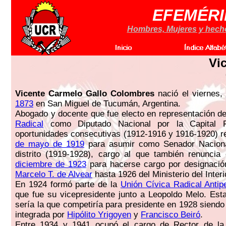
EFEMÉRI
Hombres, Mujeres y hechos
Vi
Vicente Carmelo Gallo Colombres
nació el viernes,
1873
en San Miguel de Tucumán, Argentina.
Abogado y docente que fue electo en representación d
Radical
como Diputado Nacional por la Capital 
oportunidades consecutivas (1912-1916 y 1916-1920) r
de mayo de 1919
para asumir como Senador Naciona
distrito (1919-1928), cargo al que también renunci
diciembre de 1923
para hacerse cargo por designación
Marcelo T. de Alvear
hasta 1926 del Ministerio del Interi
En 1924 formó parte de la
Unión Cívica Radical Antipe
que fue su vicepresidente junto a Leopoldo Melo. Es
sería la que competiría para presidente en 1928 siendo
integrada por
Hipólito Yrigoyen
y
Francisco Beiró
.
Entre 1934 y 1941 ocupó el cargo de Rector de la