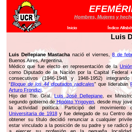
EFEMÉRI
Hombres, Mujeres y hechos
Luis 
Luis Dellepiane Mastacha
nació el viernes,
8 de feb
Buenos Aires, Argentina.
Médico que fue electo en representación de la
Unión
como Diputado de la Nación por la Capital Federal 
consecutivos (1946-1948 y 1948-1952) integrando
“
Bloque de los 44 diputados radicales
” que lideraban
Arturo Frondizi
.
Hijo del Tte. Gral.
Luis José Dellepiane
, ex Ministr
segundo gobierno de
Hipólito Yrigoyen
, desde muy jove
la actividad política. Participó del movimient
Universitaria de 1918
y fue delegado de su Centro de 
obtener su título decidió renunciar a cualquier privil
estar vinculado a la posición de su padre y se radicó 
a ejercer su profesión en la pequeña localida