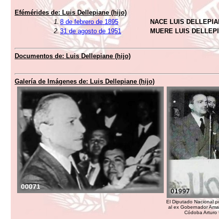
Efémérides de:
Luis Dellepiane (hijo)
1.
8 de febrero de 1895
NACE LUIS DELLEPIAN
2.
31 de agosto de 1951
MUERE LUIS DELLEPIA
Documentos de:
Luis Dellepiane (hijo)
Galería de Imágenes de:
Luis Dellepiane (hijo)
El Diputado Nacional po
al ex Gobernador Amad
Códoba Arturo 