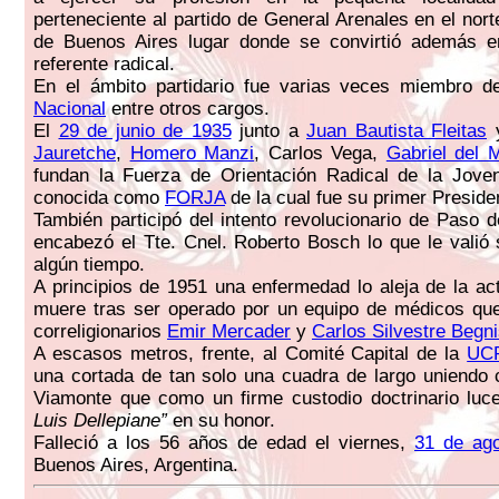
perteneciente al partido de General Arenales en el nort
de Buenos Aires lugar donde se convirtió además e
referente radical.
En el ámbito partidario fue varias veces miembro 
Nacional
entre otros cargos.
El
29 de junio de 1935
junto a
Juan Bautista Fleitas
y
Jauretche
,
Homero Manzi
, Carlos Vega,
Gabriel del 
fundan la Fuerza de Orientación Radical de la Jove
conocida como
FORJA
de la cual fue su primer Preside
También participó del intento revolucionario de Paso d
encabezó el Tte. Cnel. Roberto Bosch lo que le valió 
algún tiempo.
A principios de 1951 una enfermedad lo aleja de la act
muere tras ser operado por un equipo de médicos que
correligionarios
Emir Mercader
y
Carlos Silvestre Begn
A escasos metros, frente, al Comité Capital de la
UC
una cortada de tan solo una cuadra de largo uniendo
Viamonte que como un firme custodio doctrinario lu
Luis Dellepiane”
en su honor.
Falleció a los 56 años de edad el viernes,
31 de ag
Buenos Aires, Argentina.