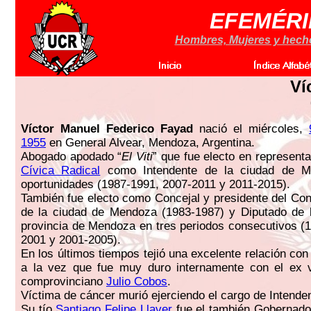
EFEMÉRI
Hombres, Mujeres y hechos
Ví
Víctor Manuel Federico Fayad
nació el miércoles,
1955
en General Alvear, Mendoza, Argentina.
Abogado apodado “
El Viti
” que fue electo en represent
Cívica Radical
como Intendente de la ciudad de M
oportunidades (1987-1991, 2007-2011 y 2011-2015).
También fue electo como Concejal y presidente del Con
de la ciudad de Mendoza (1983-1987) y Diputado de l
provincia de Mendoza en tres periodos consecutivos (
2001 y 2001-2005).
En los últimos tiempos tejió una excelente relación con
a la vez que fue muy duro internamente con el ex v
comprovinciano
Julio Cobos
.
Víctima de cáncer murió ejerciendo el cargo de Intend
Su tío
Santiago Felipe Llaver
fue el también Gobernador