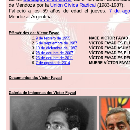
de Mendoza por la
Unión Cívica Radical
(1983-1987).
Falleció a los 59 años de edad el jueves,
7 de ago
Mendoza, Argentina.
Efémérides de:
Víctor Fayad
1.
9 de febrero de 1955
NACE VÍCTOR FAYAD
2.
6 de septiembre de 1987
VÍCTOR FAYAD ES E
3.
10 de diciembre de 1987
VÍCTOR FAYAD ASUM
4.
28 de octubre de 2007
VÍCTOR FAYAD ES E
5.
23 de octubre de 2011
VÍCTOR FAYAD ES R
6.
7 de agosto de 2014
MUERE VÍCTOR FAYA
Documentos de:
Víctor Fayad
Galería de Imágenes de:
Víctor Fayad