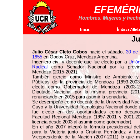
EFEMÉRI
Hombres, Mujeres y hechos
Ju
Julio César Cleto Cobos
nació el sábado,
30 de 
1955
en Godoy Cruz, Mendoza Argentina.
Ingeniero civil y docente que fue electo por la
Unión
Radical
como Senador Nacional por la provin
Mendoza (2015-2021).
También ejerció como Ministro de Ambiente 
Públicas de la provincia de Mendoza (1993-2003
electo como Gobernador de Mendoza (2003-2
Diputado Nacional por la misma provincia (201
renunciando en 2015 para asumir la senaduría.
Se desempeñó como docente de la Universidad Naci
Cuyo y la Universidad Tecnológica Nacional donde
fue electo en dos oportunidades como decan
Facultad Regional Mendoza (1997-2001 y 2001-2
licencia desde 2003 al asumir como gobernador).
En el año 2007 integró la fórmula presidencial de
para la Victoria junto a Cristina Fernández y fue
Vicepresidente de la Nación (2007-2011) lo que mo