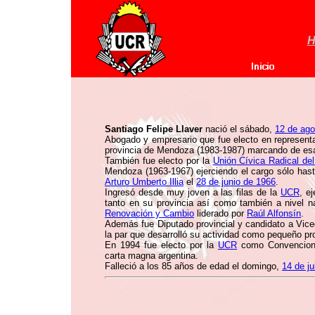
H
Santiago Felipe Llaver
nació el sábado,
12 de ago
Abogado y empresario que fue electo en represent
provincia de Mendoza (1983-1987) marcando de esa 
También fue electo por la
Unión Cívica Radical de
Mendoza (1963-1967) ejerciendo el cargo sólo hasta
Arturo Umberto Illia
el
28 de junio de 1966
.
Ingresó desde muy joven a las filas de la
UCR
, e
tanto en su provincia así como también a nivel n
Renovación y Cambio
liderado por
Raúl Alfonsín
.
Además fue Diputado provincial y candidato a Vi
la par que desarrolló su actividad como pequeño prod
En 1994 fue electo por la
UCR
como Convencional
carta magna argentina.
Falleció a los 85 años de edad el domingo,
14 de ju