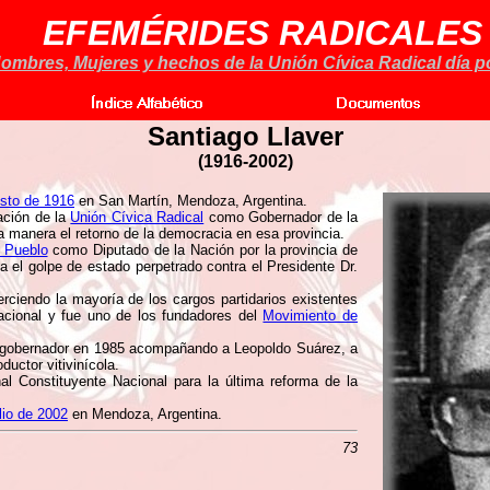
EFEMÉRIDES RADICALES
ombres, Mujeres y hechos de la Unión Cívica Radical día po
Santiago Llaver
(
1916-2002)
sto de 1916
en San Martín, Mendoza, Argentina.
ación de la
Unión Cívica Radical
como Gobernador de la
manera el retorno de la democracia en esa provincia.
l Pueblo
como Diputado de la Nación por la provincia de
 el golpe de estado perpetrado contra el Presidente Dr.
jerciendo la mayoría de los cargos partidarios existentes
acional y fue uno de los fundadores del
Movimiento de
cegobernador en 1985 acompañando a Leopoldo Suárez, a
uctor vitivinícola.
 Constituyente Nacional para la última reforma de la
lio de 2002
en Mendoza, Argentina.
73