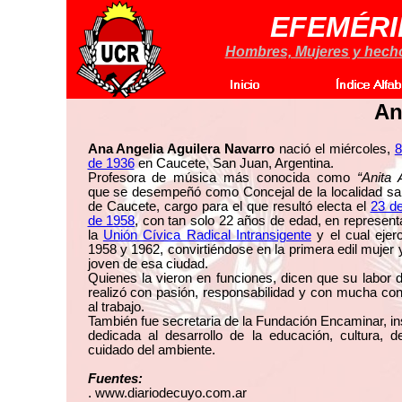
EFEMÉRI
Hombres, Mujeres y hechos
An
Ana Angelia Aguilera Navarro
nació el miércoles,
8
de 1936
en Caucete, San Juan, Argentina.
Profesora de música más conocida como
“Anita 
que se desempeñó como Concejal de la localidad sa
de Caucete, cargo para el que resultó electa el
23 de
de 1958
, con tan solo 22 años de edad, en represent
la
Unión Cívica Radical Intransigente
y el cual ejerc
1958 y 1962, convirtiéndose en la primera edil mujer 
joven de esa ciudad.
Quienes la vieron en funciones, dicen que su labor de
realizó con pasión, responsabilidad y con mucha con
al trabajo.
También fue secretaria de la Fundación Encaminar, ins
dedicada al desarrollo de la educación, cultura, d
cuidado del ambiente.
Fuentes:
. www.diariodecuyo.com.ar