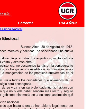
r día.
n Cívica Radical
 Electoral
Buenos Aires, 30 de Agosto de 1912.
aciones morales y políticas, ha sancionado una nueva
 se dirige a todos los argentinos, incitándolos a
la vasta y azarosa obra.
 resistencia, no decayendo jamás en la perseverante
ados por los gobiernos rebeldes a las consagraciones
 la morigeración de las prácticas subvertidas en el
oncurrir a todos los ciudadanos que animados de un
 siglo está consagrada.
s de su vida y en su prolongada lucha, hablan con
nsan que no puede haber sendero más recto y seguro
 del gobierno, plasmada en la solemne aspiración qué
nción nacional.
icios que hasta ahora se han abierto legalmente por