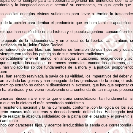
aspira como siempre para la soberanía argentina los beneficios que ha al
dadanía y la integridad con que acentuó su constancia, en igual grado que
 con las energías cívicas suficientes para llevar a término la trascendent
 de la opinión para derribar el predominio que en hora fatal se apoderó de 
es que han espléndido en su historia y el pueblo argentino .concurrió en t
ropósito de la independencia y en el ideal de la libertad, así también, c
 unificada en la Unión Cívica Radical.
 se nutrieron de sus filas, sus huestes se formaron de sus huestes y cuan
 siempre con todos los prestigios de sus heroicas tradiciones.
defectiblemente en el mundo, en análogas situaciones, recogiéndose y acal
 que se agitan las naciones en trances anormales, cuando los gobiernos, derr
, han violado los sólidos fundamentos de la moral y la justicia, posponiend
ucro.
, han sentido reavivada la savia de su virilidad, los imperativos del deber y
 olvidado las glorias y han renegado de las grandezas de la patria, el esfu
enemigo extraño no caben ni disensiones ni excusas, que hay que soportar cu
e ha planteado y se viene resolviendo una contienda de tan magnas proporci
umanas, discernirá el mérito que entraña consolidación tan fundamental, s
io que no lo dictara el más acendrado patriotismo.
a resistencia nacional y la ha culminado, conforme .con la lógica de los su
vieron causas más austeras y denodadamente defendidas. Ha bregado inst
de realizar la absoluta solidaridad de la patria con el pasado y el porvenir, 
io ambiente.
ando con caracteres fijos. y acentos irreductibles la senda que correspondía