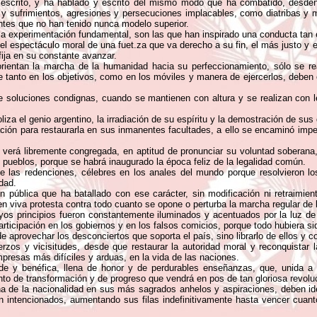
crito, y ha hablado y escrito del mismo modo que ha combatido, desdeña
os y sufrimientos, agresiones y persecuciones implacables, como diatribas y
nentes que no han tenido nunca modelo superior.
a y la experimentación fundamental, son las que han inspirado una conducta ta
el espectáculo moral de una fuet.za que va derecho a su fin, el más justo y 
fija en su constante avanzar.
rientan la marcha de la humanidad hacia su perfeccionamiento, sólo se rea
e tanto en los objetivos, como en los móviles y manera de ejercerlos, deben
soluciones condignas, cuando se mantienen con altura y se realizan con le
iza el genio argentino, la irradiación de su espíritu y la demostración de sus
ón para restaurarla en sus inmanentes facultades, a ello se encaminó imper
 verá libremente congregada, en aptitud de pronunciar su voluntad soberana
s pueblos, porque se habrá inaugurado la época feliz de la legalidad común.
e las redenciones, célebres en los anales del mundo porque resolvieron l
dad.
n pública que ha batallado con ese carácter, sin modificación ni retraimien
 en viva protesta contra todo cuanto se opone o perturba la marcha regular de 
uyos principios fueron constantemente iluminados y acentuados por la luz de
ticipación en los gobiernos y en los falsos comicios, porque todo hubiera si
e aprovechar los desconciertos que soporta el país, sino librarlo de ellos y c
rzos y vicisitudes, desde que restaurar la autoridad moral y reconquistar l
presas más difíciles y arduas, en la vida de las naciones.
 y benéfica, llena de honor y de perdurables enseñanzas, que, unida a las
to de transformación y de progreso que vendrá en pos de tan gloriosa revoluc
a de la nacionalidad en sus más sagrados anhelos y aspiraciones, deben iden
 intencionados, aumentando sus filas indefinitivamente hasta vencer cuanto