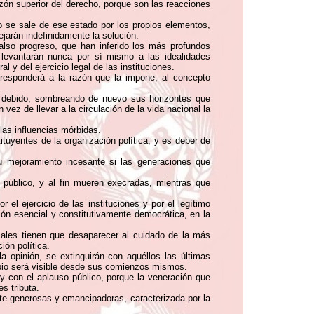
zón superior del derecho, porque son las reacciones
o se sale de ese estado por los propios elementos,
jarán indefinidamente la solución.
also progreso, que han inferido los más profundos
 levantarán nunca por sí mismo a las idealidades
 y del ejercicio legal de las instituciones.
 responderá a la razón que la impone, al concepto
s debido, sombreando de nuevo sus horizontes que
ez de llevar a la circulación de la vida nacional la
 las influencias mórbidas.
ituyentes de la organización política, y es deber de
su mejoramiento incesante si las generaciones que
 público, y al fin mueren execradas, mientras que
 el ejercicio de las instituciones y por el legítimo
ón esencial y constitutivamente democrática, en la
males tienen que desaparecer al cuidado de la más
ión política.
 opinión, se extinguirán con aquéllos las últimas
bio será visible desde sus comienzos mismos.
y con el aplauso público, porque la veneración que
s tributa.
nte generosas y emancipadoras, caracterizada por la