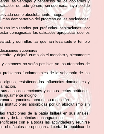
ndo las ventajas y beneficios de los gobiernos y
 maldades de todo género, sin que nada haya podido
n elevada como absolutamente íntegra.
el más demostrativo del progreso de las sociedades,
lizan impulsados por profundas inspiraciones, por
 estar consignadas las calidades apropiadas que los
altad, y son ellas las que han levantado el templo
 decisiones superiores.
térrita, y dejará cumplido el mandato y plenamente
, y entonces no serán posibles ya los atentados de
os problemas fundamentales de la soberanía de las
to alguno, resistiendo las influencias dominantes y
la nación.
 sus altas concepciones y de sus rectas actitudes,
do igualmente indigno.
oronar la grandiosa obra de su redención.
as instituciones absorbidas por un absolutismo sin
 tradiciones de la patria brillará en sus anales,
ión y de tan infinitas consagraciones.
tificarse con ella todas las actividades y reunirse
s obstáculos se opongan a libertar la república de