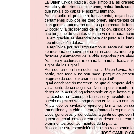
La Unión Cívica Radical, que simboliza las grande
Estado y de crímenes comunes, habrá finalizado 
que haya sido capaz el espíritu humano.
Así resuelto el problema fundamental, dejando ab
certámenes públicos de todo orden, emergentes del 
bien general, concurran con sus programas de tende
El poder y la prosperidad de la nación, dirigida po
habiten, sino de cuantos quieran venir a labrar hone
La emigración se detendrá para dar paso a la inmigr
coparticipación dolosa.
La república por tan largo tiempo ausente del mun
se mostrará de nuevo por un gran acontecimiento p
factores y elementos de la vida argentina para eleva
Así libre y poderosa, retomará la marcha hacia su
siglos de los siglos!
Por eso, en otra hora solemne, la Unión Cívica Ra
patria, son todo y no son nada, porque en presen
progreso de que blasonan una iniquidad!
Igual condenación merecen los que al amparo del fu
ya a punto de conseguirse. Nunca pensamiento más 
deber de la actitud inquebrantable en que hasta el
Ha existido un concepto tan cabal y absoluto de la
pueblo argentino se congregaron en la altiva deman
Al par que los civiles, el ejército y la marina, en
tranquilidad y la vida misma, afrontando expatriac
Esos generosos y denodados argentinos que con la 
gubernamental desconceptuaron desde su seno ha
prominentes acontecimientos de la patria.
Al concluir esta exposición de juicios y de sentimi
JOSÉ CAMILO C