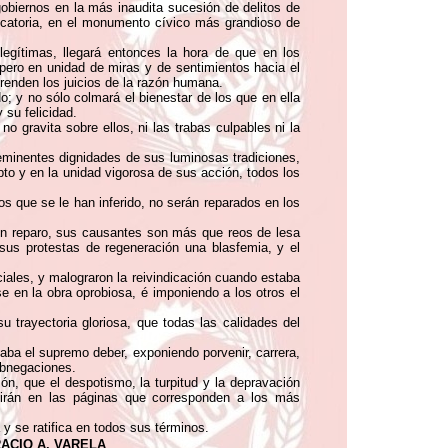
gobiernos en la más inaudita sucesión de delitos de
catoria, en el monumento cívico más grandioso de
legítimas, llegará entonces la hora de que en los
 pero en unidad de miras y de sentimientos hacia el
renden los juicios de la razón humana.
o; y no sólo colmará el bienestar de los que en ella
 su felicidad.
o gravita sobre ellos, ni las trabas culpables ni la
 eminentes dignidades de sus luminosas tradiciones,
o y en la unidad vigorosa de sus acción, todos los
s que se le han inferido, no serán reparados en los
sin reparo, sus causantes son más que reos de lesa
sus protestas de regeneración una blasfemia, y el
iales, y malograron la reivindicación cuando estaba
 en la obra oprobiosa, é imponiendo a los otros el
u trayectoria gloriosa, que todas las calidades del
caba el supremo deber, exponiendo porvenir, carrera,
abnegaciones.
n, que el despotismo, la turpitud y la depravación
virán en las páginas que corresponden a los más
 y se ratifica en todos sus términos.
ACIO A. VARELA