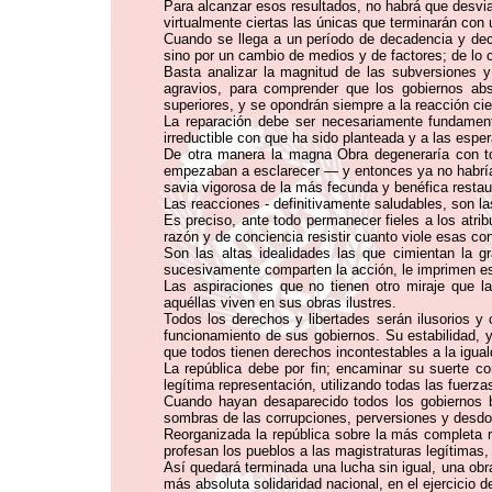
Para alcanzar esos resultados, no habrá que desvia
virtualmente ciertas las únicas que terminarán con
Cuando se llega a un período de decadencia y decl
sino por un cambio de medios y de factores; de lo 
Basta analizar la magnitud de las subversiones y
agravios, para comprender que los gobiernos abs
superiores, y se opondrán siempre a la reacción cier
La reparación debe ser necesariamente fundament
irreductible con que ha sido planteada y a las esp
De otra manera la magna Obra degeneraría con to
empezaban a esclarecer — y entonces ya no habría qu
savia vigorosa de la más fecunda y benéfica restau
Las reacciones - definitivamente saludables, son las
Es preciso, ante todo permanecer fieles a los atrib
razón y de conciencia resistir cuanto viole esas co
Son las altas idealidades las que cimientan la 
sucesivamente comparten la acción, le imprimen es
Las aspiraciones que no tienen otro miraje que l
aquéllas viven en sus obras ilustres.
Todos los derechos y libertades serán ilusorios y c
funcionamiento de sus gobiernos. Su estabilidad, 
que todos tienen derechos incontestables a la igual
La república debe por fin; encaminar su suerte c
legítima representación, utilizando todas las fuerz
Cuando hayan desaparecido todos los gobiernos ba
sombras de las corrupciones, perversiones y desd
Reorganizada la república sobre la más completa r
profesan los pueblos a las magistraturas legítimas, 
Así quedará terminada una lucha sin igual, una obr
más absoluta solidaridad nacional, en el ejercicio d