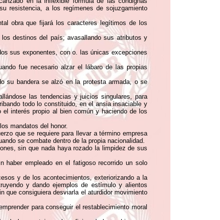
canzado en la inflexible fórmula de las condignas
 su resistencia, a los regímenes de sojuzgamiento
al obra que fijará los caracteres legítimos de los
los destinos del país; avasallando sus atributos y
odos sus exponentes, con o. las únicas excepciones
uando fue necesario alzar el lábaro de las propias
do su bandera se alzó en la protesta armada, o se
lándose las tendencias y juicios singulares, para
ibando todo lo constituido, en el ansia insaciable y
o el interés propio al bien común y haciendo de los
 los mandatos del honor.
erzo que se requiere para llevar a término empresa
ando se combate dentro de la propia nacionalidad.
ones, sin que nada haya rozado la limpidez de sus
in haber empleado en el fatigoso recorrido un solo
cesos y de los acontecimientos, exteriorizando a la
ruyendo y dando ejemplos de estímulo y alientos
sin que consiguiera desviarla el aturdidor movimiento
 emprender para conseguir el restablecimiento moral