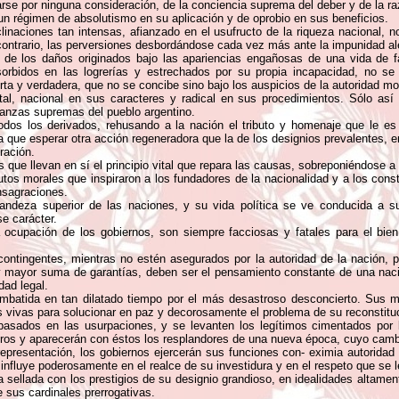
rse por ninguna consideración, de la conciencia suprema del deber y de la ra
 un régimen de absolutismo en su aplicación y de oprobio en sus beneficios.
inaciones tan intensas, afianzado en el usufructo de la riqueza nacional, n
contrario, las perversiones desbordándose cada vez más ante la impunidad ale
 de los daños originados bajo las apariencias engañosas de una vida de f
orbidos en las logrerías y estrechados por su propia incapacidad, no se
ta y verdadera, que no se concibe sino bajo los auspicios de la autoridad moral
al, nacional en sus caracteres y radical en sus procedimientos. Sólo así
eranzas supremas del pueblo argentino.
dos los derivados, rehusando a la nación el tributo y homenaje que le e
e esperar otra acción regeneradora que la de los designios prevalentes, en v
ración.
 que llevan en sí el principio vital que repara las causas, sobreponiéndose a
utos morales que inspiraron a los fundadores de la nacionalidad y a los const
nsagraciones.
grandeza superior de las naciones, y su vida política se ve conducida a 
e carácter.
a ocupación de los gobiernos, son siempre facciosas y fatales para el bien
ontingentes, mientras no estén asegurados por la autoridad de la nación, por
y mayor suma de garantías, deben ser el pensamiento constante de una naci
dad legal.
ombatida en tan dilatado tiempo por el más desastroso desconcierto. Sus 
as vivas para solucionar en paz y decorosamente el problema de su reconstituc
sados en las usurpaciones, y se levanten los legítimos cimentados por la
oros y aparecerán con éstos los resplandores de una nueva época, cuyo cam
epresentación, los gobiernos ejercerán sus funciones con- eximia autoridad 
influye poderosamente en el realce de su investidura y en el respeto que se le
a sellada con los prestigios de su designio grandioso, en idealidades altame
e sus cardinales prerrogativas.