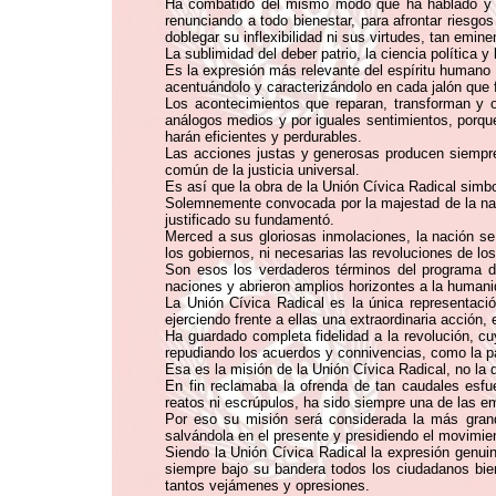
Ha combatido del mismo modo que ha hablado y es
renunciando a todo bienestar, para afrontar riesg
doblegar su inflexibilidad ni sus virtudes, tan emi
La sublimidad del deber patrio, la ciencia polític
Es la expresión más relevante del espíritu humano 
acentuándolo y caracterizándolo en cada jalón que 
Los acontecimientos que reparan, transforman y o
análogos medios y por iguales sentimientos, porqu
harán eficientes y perdurables.
Las acciones justas y generosas producen siempre 
común de la justicia universal.
Es así que la obra de la Unión Cívica Radical simbol
Solemnemente convocada por la majestad de la naci
justificado su fundamentó.
Merced a sus gloriosas inmolaciones, la nación se
los gobiernos, ni necesarias las revoluciones de lo
Son esos los verdaderos términos del programa d
naciones y abrieron amplios horizontes a la humani
La Unión Cívica Radical es la única representació
ejerciendo frente a ellas una extraordinaria acción,
Ha guardado completa fidelidad a la revolución, c
repudiando los acuerdos y connivencias, como la par
Esa es la misión de la Unión Cívica Radical, no la d
En fin reclamaba la ofrenda de tan caudales esfue
reatos ni escrúpulos, ha sido siempre una de las em
Por eso su misión será considerada la más grande
salvándola en el presente y presidiendo el movimien
Siendo la Unión Cívica Radical la expresión genuin
siempre bajo su bandera todos los ciudadanos bien
tantos vejámenes y opresiones.