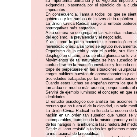
su impertérrita demanda y su vigoroso impulso, 
exigencias, blasonada por el ejercicio de la ciu
imperantes.
En consecuencia, llama a todos los que se sientan
gobiernos y los rumbos definitivos de la república.
La Unión Cívica Radical surgió al embate poderoso
prerrogativas más sagradas.
A su sombra se congregaron las valentías indomabl
del egoísmo, la prevalencia y el negociado.
Y así como la patria naciente se homologó en el p
reivindicaciones, a su torno se agrupó nuevamente,
Organismo del pueblo y para el pueblo, sus filas
desplegó en el atrio, a su sombra gloriosa se le vio
Movimientos de tal naturaleza se han sucedido in
confundirse en la reacción inevitable y fecunda en
torpe de perpetuarse en las situaciones usurpadas
cargos públicos puestos de aprovechamiento y de l
Sociedades trabajadas por tan hondas perturbaciones
Cuando estas luchas se empeñan contra los que han
tan ardua es mucho más cruento, porque contra el 
Servirá de ejemplo luminoso el concepto en que s
idealidades.
El estudio psicológico que analiza las acciones h
recurso que no fuera el de la dignidad, un solo med
La Unión Cívica Radical ha llenado la escena de l
nación en un orden tan superior, que nunca se 
incomparables, cumpliendo la misión grande y noble 
de los halagos ni la influencia fascinadora del med
Desde el llano resistió a todos los gobiernos marc
.é institucional de la república.