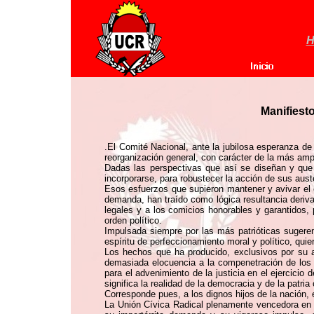
H
Manifiest
.
El Comité Nacional, ante la jubilosa esperanza de 
reorganización general, con carácter de la más amp
Dadas las perspectivas que así se diseñan y que 
incorporarse, para robustecer la acción de sus aust
Esos esfuerzos que supieron mantener y avivar el c
demanda, han traído como lógica resultancia deriva
legales y a los comicios honorables y garantidos, 
orden político.
Impulsada siempre por las más patrióticas sugeren
espíritu de perfeccionamiento moral y político, qui
Los hechos que ha producido, exclusivos por su a
demasiada elocuencia a la compenetración de los e
para el advenimiento de la justicia en el ejercicio
significa la realidad de la democracia y de la patria 
Corresponde pues, a los dignos hijos de la nación, e
La Unión Cívica Radical plenamente vencedora en l