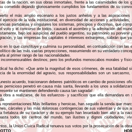
zas de la nación, en sus obras inmortales, frente a las calamidades de los 
su cometido dejando gloriosamente cumplidos los fundamentos de su convo
ierto el más amplio escenario a los justos anhelos y a las aspiraciones 
ejercicio de la vida institucional, en diversidad de acciones y actividades,
ncias partidarias y singulares los sistemas, principios y doctrinas, que comp
r el voto y el concurso de todos, causará el asombro y la admiración del mund
stamente, bajo los auspicios del pueblo argentino, su patrimonio su porvenir y
ación, y las empresas los capitales é intereses extranjeros, sabrán que ya n
do en lo que constituye y culmina su personalidad, en contradicción con las
olítico de las más vastas proyecciones, reasumiendo en su verdadero concept
rla al primer rango de las nacionalidades.
s inconmensurables destinos; pero los profundos menoscabos morales y físico
dical ha dicho: «Que ante la magnitud de esos crímenes, de esa fatalidad 
cia de la enormidad del agravio, sus responsabilidades son un sarcasmo, 
nesto acuerdo, traicionaron deberes patrióticos en cambio de posiciones ofic
pernicioso penetró en causa más santa, llevando a los unos a solidarizarse
 presente se mantienen defendiendo causa tan sagrada!
 obra a realizarse, de los esfuerzos- y sacrificios que ella demandara en s
da.
 sus representaciones Más brillantes y heroicas, han seguido la senda que mar
iones, cárceles y las más dolorosas contingencias de sus valentías y de sus 
fortaleza de su carácter y de su ejemplo han levantado bien alto a la nació
sta todos los centros del mundo, tan ilustres y dignos ciudadanos, vi
entos, la Unión Cívica Radical renueva sus votos por la prosecución de la obra
ROTTO
HOR