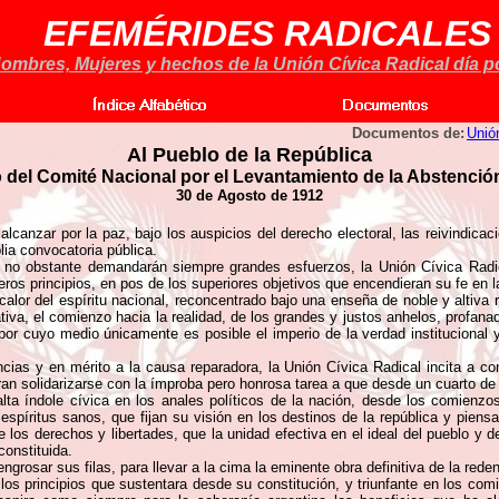
EFEMÉRIDES RADICALES
ombres, Mujeres y hechos de la Unión Cívica Radical día po
Documentos de:
Unió
Al Pueblo de la República
o del Comité Nacional por el Levantamiento de la Abstención
30 de Agosto de 1912
alcanzar por la paz, bajo los auspicios del derecho electoral, las reivindic
lia convocatoria pública.
no obstante demandarán siempre grandes esfuerzos, la Unión Cívica Radical
eros principios, en pos de los superiores objetivos que encendieran su fe en 
alor del espíritu nacional, reconcentrado bajo una enseña de noble y altiva
tiva, el comienzo hacia la realidad, de los grandes y justos anhelos, profan
por cuyo medio únicamente es posible el imperio de la verdad institucional y
cias y en mérito a la causa reparadora, la Unión Cívica Radical incita a c
eran solidarizarse con la ímproba pero honrosa tarea a que desde un cuarto de
lta índole cívica en los anales políticos de la nación, desde los comienzo
spíritus sanos, que fijan su visión en los destinos de la república y pie
 de los derechos y libertades, que la unidad efectiva en el ideal del pueblo y
constituida.
ngrosar sus filas, para llevar a la cima la eminente obra definitiva de la rede
os principios que sustentara desde su constitución, y triunfante en los com