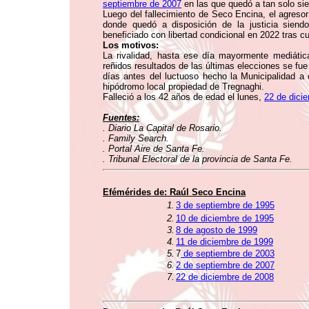
septiembre de 2007
en las que quedó a tan solo sie
Luego del fallecimiento de Seco Encina, el agreso
donde quedó a disposición de la justicia sien
beneficiado con libertad condicional en 2022 tras c
Los motivos:
La rivalidad, hasta ese día mayormente mediática,
reñidos resultados de las últimas elecciones se fu
días antes del luctuoso hecho la Municipalidad a
hipódromo local propiedad de Tregnaghi.
Falleció a los 42 años de edad el lunes,
22 de dici
Fuentes:
. Diario La Capital de Rosario.
. Family Search.
. Portal Aire de Santa Fe.
. Tribunal Electoral de la provincia de Santa Fe.
Efémérides de: Raúl Seco Encina
1.
3 de septiembre de 1995
2.
10 de diciembre de 1995
3.
8 de agosto de 1999
4.
11 de diciembre de 1999
5.
7
de septiembre de 2003
6.
2 de septiembre de 2007
7.
22 de diciembre de 2008