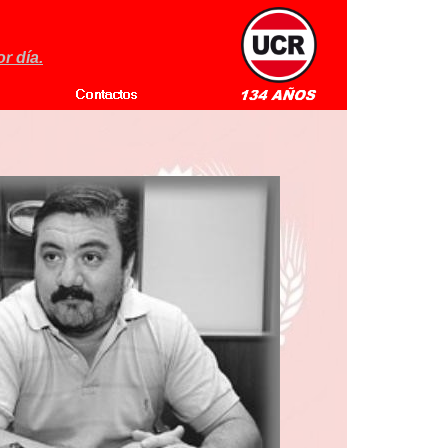
r día.