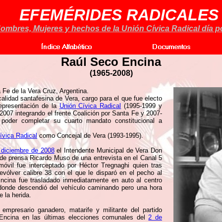
EFEMÉRIDES RADICALES
ombres, Mujeres y hechos de la Unión Cívica Radical día po
Raúl Seco Encina
(1965-2008)
Fe de la Vera Cruz, Argentina.
lidad santafesina de Vera, cargo para el que fue electo
representación de la
Unión Cívica Radical
(1995-1999 y
2007 integrando el frente Coalición por Santa Fe y 2007-
in poder completar su cuarto mandato constitucional a
ívica Radical
como Concejal de Vera (1993-1995).
 diciembre de 2008
el Intendente Municipal de Vera Don
 de prensa Ricardo Muso de una entrevista en el Canal 5
móvil fue interceptado por Héctor Tregnaghi quien tras
vólver calibre 38 con el que le disparó en el pecho al
cina fue trasladado inmediatamente en auto al centro
donde descendió del vehículo caminando pero una hora
 la herida.
mpresario ganadero, matarife y militante del partido
o Encina en las últimas elecciones comunales del
2 de