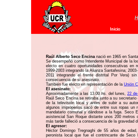
H
Raúl Alberto Seco Encina
nació en 1965 en Santa 
Se desempeñó como Intendente Municipal de la loca
electo en cuatro oportunidades consecutivas en 
1999-2003 integrando la Alianza Santafesina; 2003-
2011 integrando el frente distrital Por Vera) s
consecuencia de si asesinato.
También fue electo en representación de la
Unión C
El asesinato:
Aproximadamente a las 13.00 hs. del lunes,
22 de
Raúl Seco Encina se retiraba junto a su secretario
de la televisión local y antes de subir a su auto
algunos improperios sacó de entre sus ropas un re
mandatario comunal y dándose a la fuga. Seco En
asistencial San Roque distante unos 200 metros 
más tarde falleció a consecuencia de la gravedad de
El agresor:
Héctor Domingo Tregnaghi de 55 años de edad, e
peronista local que fue el contrincante de Sec