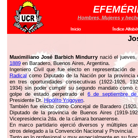
EFEMÉRI
Hombres, Mujeres y hechos
Jo
Maximiliano José Barbich Mindurry
nació el jueves
1889
en Baradero, Buenos Aires, Argentina.
Ingeniero Civil que fue electo en representación de
Radical
como Diputado de la Nación por la provincia 
en tres oportunidades consecutivas (1922-1926, 19
1934) sin poder cumplir su segundo mandato como c
golpe de estado perpetrado el
6 de septiembre de
Presidente Dr.
Hipólito Yrigoyen
.
También fue electo como Concejal de Baradero (1920,
Diputado de la provincia de Buenos Aires (1919-1921
Vicepresidencia 2da. de la cámara bonaerense.
En marco partidario ejerció diversos y múltiples ca
otros delegado a la Convención Nacional y Provincial.
Tanto en lo profesional y muy especialmente en su func