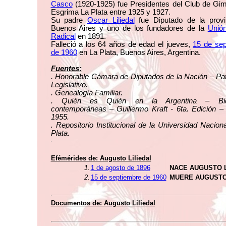
Casco
(1920-1925) fue Presidentes del Club de Gi
Esgrima La Plata entre 1925 y 1927.
Su padre
Oscar Liliedal
fue Diputado de la provi
Buenos Aires y uno de los fundadores de la
Unión
Radical
en 1891.
Falleció a los 64 años de edad el jueves,
15 de sep
de 1960
en La Plata, Buenos Aires, Argentina.
Fuentes:
. Honorable Cámara de Diputados de la Nación – Pa
Legislativo.
. Genealogía Familiar.
. Quién es Quién en la Argentina – Biog
contemporáneas – Guillermo Kraft - 6ta. Edición –
1955.
. Repositorio Institucional de la Universidad Nacion
Plata.
Efémérides de: Augusto Liliedal
1.
1 de agosto de 1896
NACE AUGUSTO L
2.
15 de septiembre de 1960
MUERE AUGUSTO
Documentos de: Augusto Liliedal