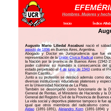
EFEMÉRI
Hombres, Mujeres y hechos
Augu
Augusto Mario Liliedal Ascabusi
nació el sába
agosto de 1896
en Buenos Aires, Argentina.
Abogado y Doctor en Jurisprudencia que fue el
representación de la
Unión Cívica Radical
como Dipu
la Nación por la provincia de Buenos Aires (1942-1
poder culminar su mandato a consecuencia del g
estado perpetrado el
4 de junio de 1943
contra el Pr
Ramón Castillo..
Junto a su profesión se destacó además como doc
diversas instituciones educativas platenses y espec
en la Universidad Nacional de La Plata.
También se desempeñó como funcionario de la Di
General de Rentas, el Ministerio de Hacienda y la D
General del Registro Civil de la Provincia de Buenos 
La vida social y deportiva platense tampoco le fue aj
igual que otros miembros del radicalismo como
Aldao
(1891-1891),
Alejandro Korn
(1891-1894) y