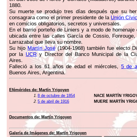
1880.
Su muerte se produjo tres días después que su h
consagrara como el primer presidente de la
Unión Cívi
en comicios obligatorios, secretos y universales.
En el barrio porteño de Liniers y a modo de homenaje 
ubicada entre las calles García de Cossio, Fonrouge
Larrazabal que lleva su nombre.
Su hijo
Martín José
(1904-1968) también fue electo D
por la
UCR
y Director del Banco Municipal de la C
Aires.
Falleció a los 61 años de edad el miércoles,
5 de a
Buenos Aires, Argentina.
Efémérides de:
Martín Yrigoyen
1.
8 de octubre de 1854
NACE MARTÍN YRIGO
2.
5 de abril de 1916
MUERE MARTÍN YRIG
Documentos de:
Martín Yrigoyen
Galería de Imágenes de:
Martín Yrigoyen