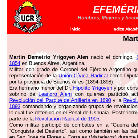
EFEMÉRI
Hombres, Mujeres y hechos
Mart
Martín Demetrio Yrigoyen Alen
nació el domingo,
1854
en Buenos Aires, Argentina.
Militar con grado de Coronel del Ejército Argentino q
representación de la
Unión Cívica Radical
como Diputa
por la provincia de Buenos Aires (1894-1898)
Era hermano menor del Dr.
Hipólito Yrigoyen
y por cons
sobrino de
Leandro Alem
con quienes participó ac
Revolución del Parque de Artillería en 1890
y la
Revol
1893
comandando y organizando grupos de revoluciona
lo cual fue detenido en el Penal de Ushuaia. Posterior
parte de la
Revolución Radical de 1905
.
Como militar participó de combates en la “Guerra de
“Conquista del Desierto”, así como también en las bat
en San José de Flores y Corrales (Mataderos) durante 