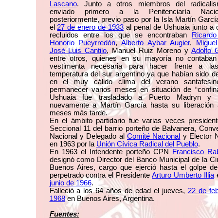
Lascano
. Junto a otros miembros del radicali
enviado primero a la Penitenciaría Naci
posteriormente, previo paso por la Isla Martín García
el
27 de enero de 1933
al penal de Ushuaia junto a 
recluidos entre los que se encontraban
Ricardo
Honorio Pueyrredón
,
Alberto Aybar Augier
,
Migue
José Luis Cantilo
, Manuel Ruiz Moreno y
Adolfo
entre otros, quienes en su mayoría no contaban
vestimenta necesaria para hacer frente a la
temperatura del sur argentino ya que habían sido d
en el muy cálido clima del verano santafesin
permanecer varios meses en situación de “confin
Ushuaia fue trasladado a Puerto Madryn y 
nuevamente a Martín García hasta su liberación 
meses más tarde.
En el ámbito partidario fue varias veces presiden
Seccional 11 del barrio porteño de Balvanera, Conv
Nacional y Delegado al
Comité Nacional
y Elector 
en 1963 por la
Unión Cívica Radical del Pueblo
.
En 1963 el Intendente porteño CPN
Francisco Ra
designó como Director del Banco Municipal de la C
Buenos Aires, cargo que ejerció hasta el golpe de
perpetrado contra el Presidente
Arturo Umberto Illia
junio de 1966
.
Falleció a los 64 años de edad el jueves,
22 de fe
1968
en Buenos Aires, Argentina.
Fuentes: