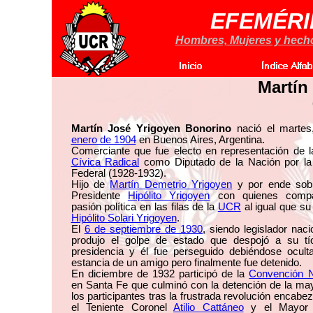
EFEMÉRI
Hombres, Mujeres y hechos
Martín
Martín José Yrigoyen Bonorino
nació el marte
enero de 1904
en Buenos Aires, Argentina.
Comerciante que fue electo en representación de 
Cívica Radical
como Diputado de la Nación por la 
Federal (1928-1932).
Hijo de
Martín Demetrio Yrigoyen
y por ende sobr
Presidente
Hipólito Yrigoyen
con quienes compa
pasión política en las filas de la
UCR
al igual que su
Hipólito Solari Yrigoyen
.
El
6 de septiembre de 1930
, siendo legislador naci
produjo el golpe de estado que despojó a su tí
presidencia y él fue perseguido debiéndose oculta
estancia de un amigo pero finalmente fue detenido.
En diciembre de 1932 participó de la
Convención N
en Santa Fe que culminó con la detención de la ma
los participantes tras la frustrada revolución encabe
el Teniente Coronel
Atilio Cattáneo
y el Mayo