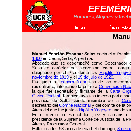
EFEMÉRI
Hombres, Mujeres y hechos
Manue
Manuel Fenelón Escobar Salas
nació el miércole
1866
en Cachi, Salta, Argentina.
Abogado que se desempeñó como Gobernador de
Salta en carácter de interventor federal, carg
designado por el Presidente Dr.
Hipólito Yrigoye
noviembre de 1919
y el
19 de julio de 1920
.
Fue junto a
Leandro Alem
uno de los miembros
radicalismo, integrando la primera
Convención Nac
la que fue secretario y firmante de la
Carta Org
Cívica Radical
. También tuvo una intensa participaci
provincia de Salta siendo miembro de la
Conv
secretario del
Comité Nacional
y del comité de la p
Aires del que fue junto a
Hipólito Yrigoyen
uno de su
En el medio profesional fue juez y camarista 
presidente de la Suprema Corte de Justicia de la P
Aires y Procurador General.
Falleció a los 58 años de edad el domingo,
8 de o