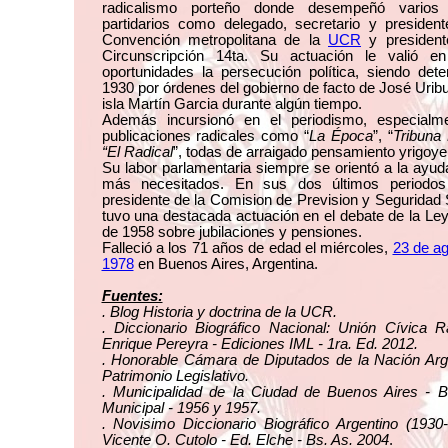
radicalismo porteño donde desempeñó varios
partidarios como delegado, secretario y president
Convención metropolitana de la
UCR
y president
Circunscripción 14ta. Su actuación le valió en
oportunidades la persecución política, siendo det
1930 por órdenes del gobierno de facto de José Uribu
isla Martín Garcia durante algún tiempo.
Además incursionó en el periodismo, especialm
publicaciones radicales como “
La Época
”, “
Tribuna 
“El Radical
”, todas de arraigado pensamiento yrigoye
Su labor parlamentaria siempre se orientó a la ayud
más necesitados. En sus dos últimos periodos
presidente de la Comision de Prevision y Seguridad 
tuvo una destacada actuación en el debate de la Le
de 1958 sobre jubilaciones y pensiones.
Falleció a los 71 años de edad el miércoles,
23 de a
1978
en Buenos Aires, Argentina.
Fuentes:
. Blog Historia y doctrina de la UCR.
. Diccionario Biográfico Nacional: Unión Cívica R
Enrique Pereyra - Ediciones IML - 1ra. Ed. 2012.
. Honorable Cámara de Diputados de la Nación Arge
Patrimonio Legislativo.
. Municipalidad de la Ciudad de Buenos Aires - Bo
Municipal - 1956 y 1957.
. Novisimo Diccionario Biográfico Argentino (1930
Vicente O. Cutolo - Ed. Elche - Bs. As. 2004
.