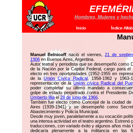
EFEMÉRI
Hombres, Mujeres y hechos
Manu
Manuel Belnicoff
nació el viernes,
21 de septie
1906
en Buenos Aires, Argentina.
Autor teatral y periodista que se desempeñó como 
de la Nación por la Capital Federal, cargo para el
electo en tres oportunidades (1952-1955 en repres
de la
Unión Cívica Radical
, 1958-1962 y 1963-
representación de la
Unión cívica Radical del Pue
poder completar su último mandato a consecuen
golpe de estado perpetrado contra el Presidente D
Umberto Illia
el
28 de junio de 1966
.
También fue electo como Concejal de la ciudad de
Aires (1939-1941) y se desempeñó como Secret
Abastecimiento y Policía Municipal.
Desde muy joven, paralelamente a su vocación políti
una intensa actividad en el teatro argentino. Estrenó 
traducciones, con variado éxito y algunos años más 
dedicaría plenamente a la militancia en las fi