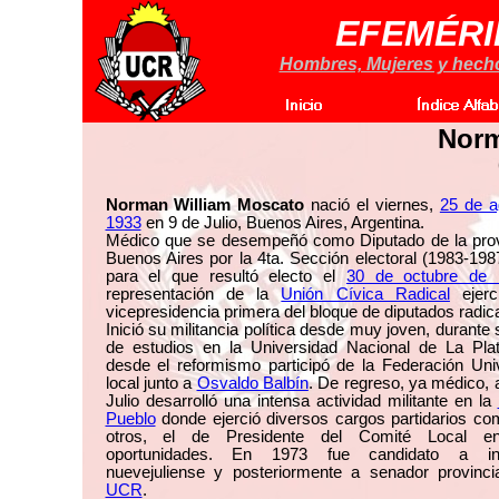
EFEMÉRI
Hombres, Mujeres y hechos
Nor
Norman William Moscato
nació el viernes,
25 de a
1933
en 9 de Julio, Buenos Aires, Argentina.
Médico que se desempeñó como Diputado de la prov
Buenos Aires por la 4ta. Sección electoral (1983-198
para el que resultó electo el
30 de octubre de 
representación de la
Unión Cívica Radical
ejerc
vicepresidencia primera del bloque de diputados radic
Inició su militancia política desde muy joven, durante
de estudios en la Universidad Nacional de La Pla
desde el reformismo participó de la Federación Univ
local junto a
Osvaldo Balbín
. De regreso, ya médico, 
Julio desarrolló una intensa actividad militante en la
Pueblo
donde ejerció diversos cargos partidarios co
otros, el de Presidente del Comité Local en
oportunidades. En 1973 fue candidato a int
nuevejuliense y posteriormente a senador provincia
UCR
.