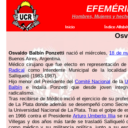
EFEMÉRI
Hombres, Mujeres y hechos
Osv
Osvaldo Balbín Ponzetti
nació el miércoles,
18 de m
Buenos Aires, Argentina.
Médico cirujano que fue electo en representación de
Radical
como Intendente Municipal de la localidad
Salliqueló (1983-1987).
Hijo menor del Presidente del
Comité Nacional
de la
Balbín
e Indalia Ponzetti que desde joven integró
radicalismo.
Tras recibirse de Médico inició el ejercicio de su profe
de La Plata donde además se desempeñó como Secret
la Universidad Nacional de La Plata. Tras el golpe de 
en 1966 contra el Presidente
Arturo Umberto Illia
se ra
Villegas y dos años más tarde se trasladó Salliqueló 
como médico y su militancia política, junto a su es