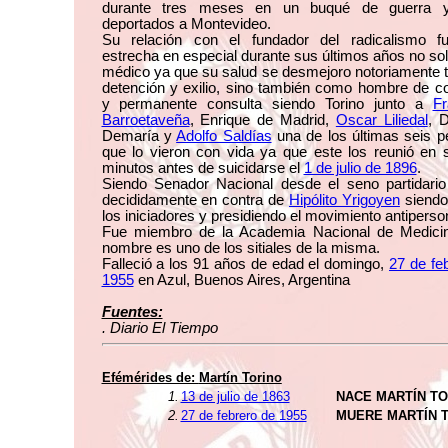
durante tres meses en un buqué de guerra y
deportados a Montevideo.
Su relación con el fundador del radicalismo 
estrecha en especial durante sus últimos años no s
médico ya que su salud se desmejoro notoriamente 
detención y exilio, sino también como hombre de c
y permanente consulta siendo Torino junto a
Fr
Barroetaveña
, Enrique de Madrid,
Oscar Liliedal
, 
Demaría y
Adolfo Saldías
una de los últimas seis 
que lo vieron con vida ya que este los reunió en 
minutos antes de suicidarse el
1 de julio de 1896
.
Siendo Senador Nacional desde el seno partidario
decididamente en contra de
Hipólito Yrigoyen
siendo
los iniciadores y presidiendo el movimiento antiperson
Fue miembro de la Academia Nacional de Medici
nombre es uno de los sitiales de la misma.
Falleció a los 91 años de edad el domingo,
27 de fe
1955
en Azul, Buenos Aires, Argentina
Fuentes:
. Diario El Tiempo
Efémérides de:
Martín Torino
1.
13 de julio de 1863
NACE MARTÍN TO
2.
27 de febrero de 1955
MUERE MARTÍN 