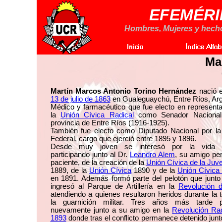
EFEMÉRI
Hombres, Mujeres y hechos
Ma
Martín Marcos Antonio Torino Hernández
nació e
13 de julio de 1863
en Gualeguaychú, Entre Ríos, Arg
Médico y farmacéutico que fue electo en represent
la
Unión Cívica Radical
como Senador Nacional
provincia de Entre Ríos (1916-1925).
También fue electo como Diputado Nacional por la 
Federal, cargo que ejerció entre 1895 y 1896.
Desde muy joven se interesó por la vida po
participando junto al Dr.
Leandro Alem
, su amigo pe
paciente, de la creación de la
Unión Cívica de la Juv
1889, de la
Unión Cívica
1890 y de la
Unión Cívica
en 1891. Además formó parte del pelotón que junto
ingresó al Parque de Artillería en la
Revolución 
atendiendo a quienes resultaron heridos durante la
la guarnición militar. Tres años más tarde pa
nuevamente junto a su amigo en la
Revolución Rad
1893
donde tras el conflicto permanece detenido junt