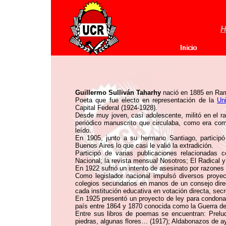
H
Guillermo Sulliván Taharhy
nació en 1885 en Rama
Poeta que fue electo en representación de la
Un
Capital Federal (1924-1928).
Desde muy joven, casi adolescente, militó en el r
periódico manuscrito que circulaba, como era c
leído.
En 1905, junto a su hermano Santiago, particip
Buenos Aires lo que casi le valió la extradición.
Participó de varias publicaciones relacionadas c
Nacional; la revista mensual Nosotros; El Radical y
En 1922 sufrió un intento de asesinato por razones 
Como legislador nacional impulsó diversos proyec
colegios secundarios en manos de un consejo direc
cada institución educativa en votación directa, sec
En 1925 presentó un proyecto de ley para condonar
país entre 1864 y 1870 conocida como la Guerra de 
Entre sus libros de poemas se encuentran: Preludi
piedras, algunas flores… (1917); Aldabonazos de ay