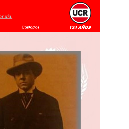
r día.