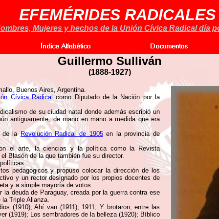
EFEMÉRIDES RADICALES
ombres, Mujeres y hechos de la Unión Cívica Radical día po
Guillermo Sulliván
(1888-1927)
llo, Buenos Aires, Argentina.
ión Cívica Radical
como Diputado de la Nación por la
adicalismo de su ciudad natal donde además escribió un
omún antiguamente, de mano en mano a medida que era
ó de la
Revolución Radical de 1905
en la provincia de
on el arte, la ciencias y la política como la Revista
 el Blasón de la que también fue su director.
políticas.
tos pedagógicos y propuso colocar la dirección de los
tivo y un rector designado por los propios docentes de
reta y a simple mayoría de votos.
 la deuda de Paraguay, creada por la guerra contra ese
la Triple Alianza.
os (1910); Ahí van (1911); 1911; Y brotaron, entre las
er (1919); Los sembradores de la belleza (1920); Bíblico