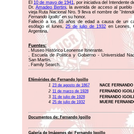
El
10 de mayo de 1941
, por iniciativa del Intendente 
Dr.
Amadeo Bertini
, la avenida de acceso al pueblo
vieja Ruta Nacional Nro. 9 lleva el nombre de "
Intend
Fernando Igoillo
" en su honor.
Falleció a los 65 años de edad a causa de un c
esófago el lunes,
25 de julio de 1932
en Leones, 
Argentina.
Fuentes:
. Museo Histórico Leonense Itinerante.
. Escuela de Política y Gobierno - Universidad Nac
San Martín.
. Family Search.
Efémérides de: Fernando Igoillo
1.
23 de agosto de 1867
NACE FERNANDO 
2.
11 de marzo de 1928
FERNANDO IGOIL
3.
31 de julio de 1928
FERNANDO IGOIL
4.
25 de julio de 1932
MUERE FERNANDO
Documentos de: Fernando Igoillo
Galería de Imágenes de: Fernando Igoillo