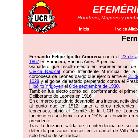
EFEMÉRI
Hombres, Mujeres y hechos
Fern
Fernando Felipe Igoillo Amorena
nació el
23 de a
1867
en Baradero, Buenos Aires, Argentina.
Ganadero que resultó electo en representación de
Cívica Radical
como Intendente Municipal de la l
cordobesa de Leones cargo que ejerció entre el
31 de
1928
y el golpe de estado perpetrado contra el Presi
Hipólito Yrigoyen
el
6 de septiembre de 1930
.
También fue electo como edil conformando el primer
Deliberante de Leones en 1916.
En el marco partidario desarrolló una intensa actividad 
al punto que en 1912, junto a otros referentes r
leonenses, abrió el Comité de la UCR de Leones
funcionó en su domicilio y en 1915 se convirtió en 
presidente.
Tras la forzada salida de la intendencia de su ci
detenido por varios meses en la cárcel de Villa Mar
solo hecho de ser radical.